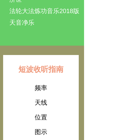
法轮大法炼功音乐2018版
天音净乐
短波收听指南
频率
天线
位置
图示