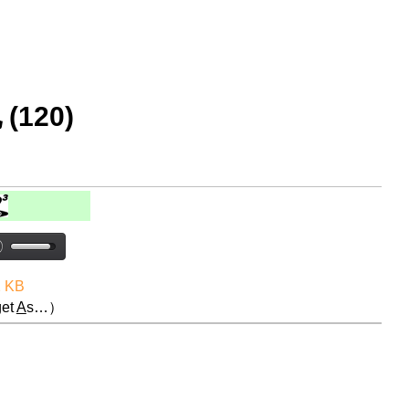
120)
2 KB
et
A
s…）