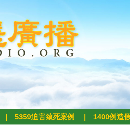
|
5359迫害致死案例
|
1400例造