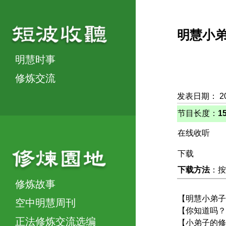
明慧小
明慧时事
修炼交流
发表日期： 2
节目长度：
1
在线收听
下载
下载方法
：按
修炼故事
【明慧小弟子
空中明慧周刊
【你知道吗？
正法修炼交流选编
【小弟子的修