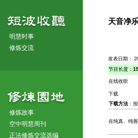
天音净
明慧时事
修炼交流
发表日期： 2
节目长度：
1
在线收听
下载
下载方法
：按
修炼故事
在纯真、纯善
空中明慧周刊
正法修炼交流选编