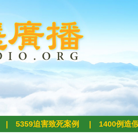
|
5359迫害致死案例
|
1400例造