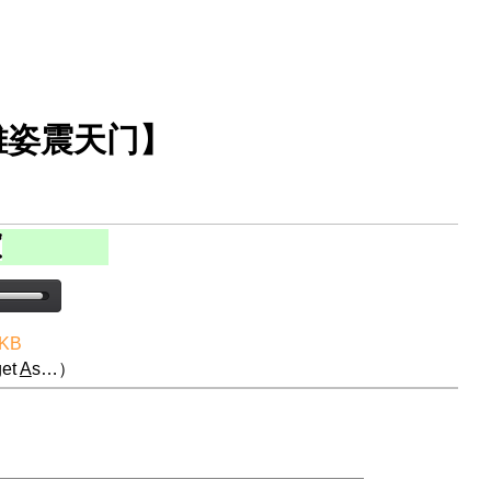
雄姿震天门】
 KB
et
A
s…）