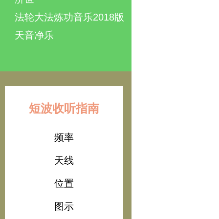
法轮大法炼功音乐2018版
天音净乐
短波收听指南
频率
天线
位置
图示