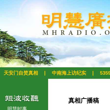
天安门自焚真相
|
中南海上访纪实
|
53
真相广播稿
明慧时事