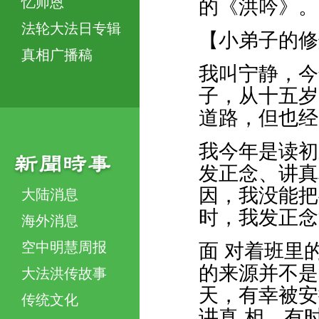
忆师恩
的《洪吟》。
法轮大法日专辑
【小弟子的修
真相广播稿
我叫宁静，今
子，从十五岁
道路，但也经
我今年是读初
发正念、讲真
因，我没能把
大陆消息
时，我发正念
海外消息
空中明慧周报
面 对着班里
的来源并不是
大法洪传故事
天，有幸被安
传统文化
讲真 相，有