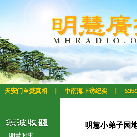
天安门自焚真相
|
中南海上访纪实
|
53
明慧小弟子园
明慧时事