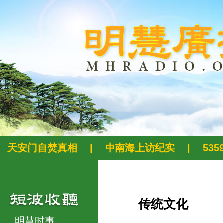
天安门自焚真相
|
中南海上访纪实
|
53
传统文化
明慧时事