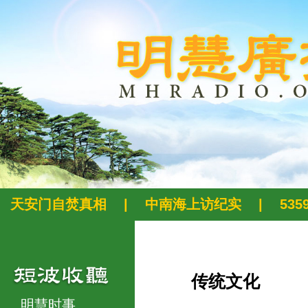
天安门自焚真相
|
中南海上访纪实
|
53
传统文化
明慧时事