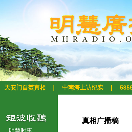
天安门自焚真相
|
中南海上访纪实
|
53
真相广播稿
明慧时事