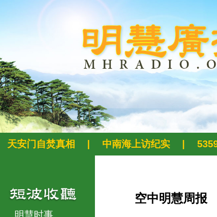
天安门自焚真相
|
中南海上访纪实
|
53
空中明慧周报
明慧时事