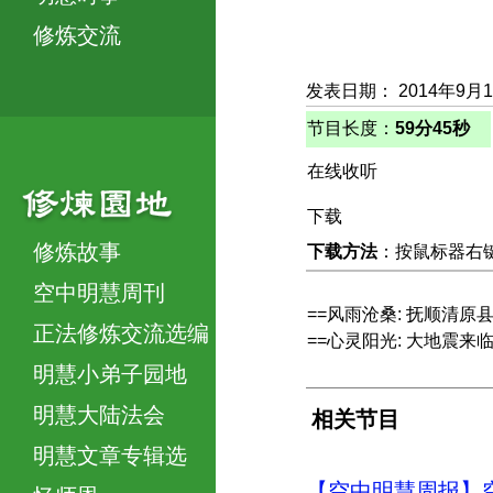
修炼交流
发表日期： 2014年9月
节目长度：
59分45秒
在线收听
下载
修炼故事
下载方法
：按鼠标器右键，
空中明慧周刊
==风雨沧桑: 抚顺清原
正法修炼交流选编
==心灵阳光: 大地震来
明慧小弟子园地
明慧大陆法会
相关节目
明慧文章专辑选
【空中明慧周报】空