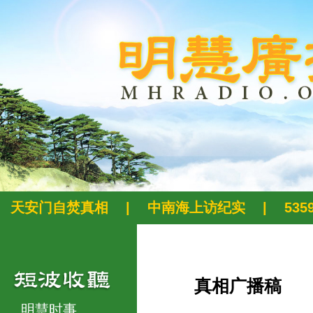
天安门自焚真相
|
中南海上访纪实
|
53
真相广播稿
明慧时事