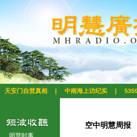
天安门自焚真相
|
中南海上访纪实
|
53
空中明慧周报
明慧时事