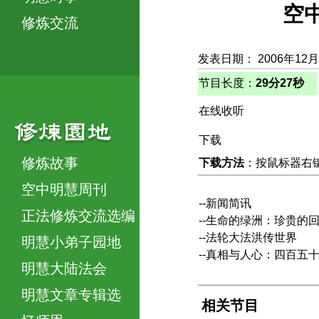
空
修炼交流
发表日期： 2006年12
节目长度：
29分27秒
在线收听
下载
修炼故事
下载方法
：按鼠标器右键，
空中明慧周刊
--新闻简讯
正法修炼交流选编
--生命的绿洲：珍贵的
--法轮大法洪传世界
明慧小弟子园地
--真相与人心：四百五
明慧大陆法会
明慧文章专辑选
相关节目