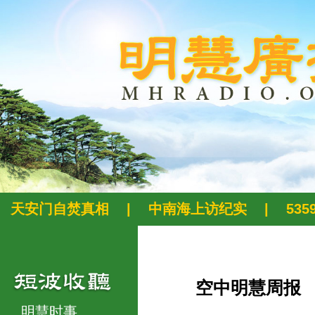
天安门自焚真相
|
中南海上访纪实
|
53
空中明慧周报
明慧时事