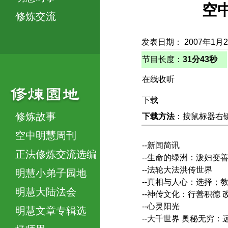
空
修炼交流
发表日期： 2007年1月
节目长度：
31分43秒
在线收听
下载
修炼故事
下载方法
：按鼠标器右键，
空中明慧周刊
--新闻简讯
正法修炼交流选编
--生命的绿洲：泼妇变
--法轮大法洪传世界
明慧小弟子园地
--真相与人心：选择；
明慧大陆法会
--神传文化：行善积德
--心灵阳光
明慧文章专辑选
--大千世界 奥秘无穷