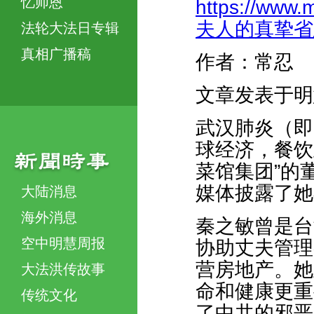
忆师恩
https://www.
夫人的真挚省思-
法轮大法日专辑
真相广播稿
作者：常忍
文章发表于明
武汉肺炎（即
球经济，餐饮
菜馆集团”的
媒体披露了她
大陆消息
海外消息
秦之敏曾是台
空中明慧周报
协助丈夫管理
营房地产。她
大法洪传故事
命和健康更重
传统文化
了中共的邪恶