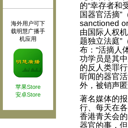
的“幸存者和
国器官活摘”（Surv
sanctioned
海外用户可下
由国际人权机
载明慧广播手
机应用
题独立法庭”（C
布：“活摘人
功学员是其中
的反人类罪行
听闻的器官活
外，被销声匿
苹果Store
安卓Store
著名媒体的报
行、每天在各
香港青关会的
器官的事，但