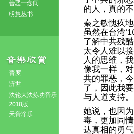
善恶一念间
的人，真的不
明慧丛书
秦之敏愧疚地
虽然在台湾‘
了解中共残酷
太令人难以接
人的思维，我
像我一样，对
普度
共的罪恶，今
济世
了，因此我要
法轮大法炼功音乐
与人道支持。
2018版
她说，也因为
天音净乐
毒，更加同情
达真相的勇气