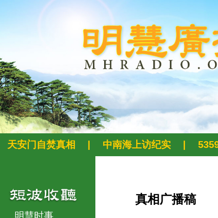
天安门自焚真相
|
中南海上访纪实
|
53
真相广播稿
明慧时事