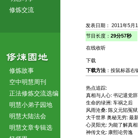
修炼交流
发表日期： 2011年5月
节目长度：
29分57秒
在线收听
下载
修炼故事
下载方法
：按鼠标器右键，
空中明慧周刊
热点追踪:
正法修炼交流选编
真相与人心: 书记退党
生命的绿洲: 车祸之后
明慧小弟子园地
风雨沧桑: 陈义元陷冤
明慧大陆法会
大千世界 奥秘无穷: 
心灵阳光: 为能了解真
明慧文章专辑选
神传文化: 康熙论劳逸