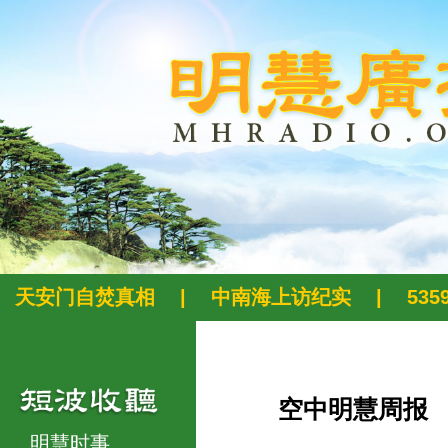
天安门自焚真相
|
中南海上访纪实
|
53
空中明慧周报
明慧时事