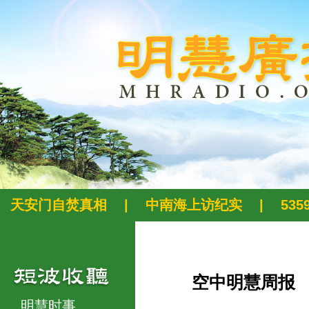
天安门自焚真相
|
中南海上访纪实
|
53
空中明慧周报
明慧时事