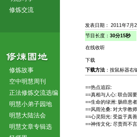
修炼交流
发表日期： 2011年7月
节目长度：
30分15秒
在线收听
下载
修炼故事
下载方法
：按鼠标器右键，
空中明慧周刊
==热点追踪:
正法修炼交流选编
==真相与人心: 联合
==生命的绿洲: 肠癌患
明慧小弟子园地
==风雨沧桑: 对大学教
明慧大陆法会
==心灵阳光: 受益于真
==神传文化: 尽责而不
明慧文章专辑选