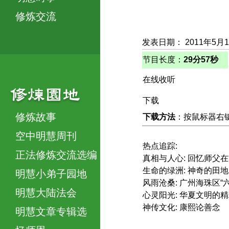
修炼交流
发表日期： 2011年5月
节目长度：
29分57秒
在线收听
下载
修炼故事
下载方法
：按鼠标器右键，
空中明慧周刊
热点追踪:
正法修炼交流选编
真相与人心: 回忆师父
生命的绿洲: 神奇的田地
明慧小弟子园地
风雨沧桑: 广州海珠区
明慧大陆法会
心灵阳光: 华夏文明的
神传文化: 康熙论善念
明慧文章专辑选