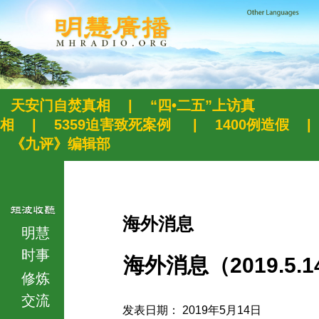
天安门自焚真相
|
“四•二五”上访真
相
|
5359迫害致死案例
|
1400例造假
|
《九评》编辑部
海外消息
明慧
时事
海外消息（2019.5.1
修炼
交流
发表日期： 2019年5月14日