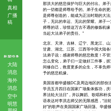
那洪大的慈悲保护与巨大的付出。弟子
真相
的一切都是师尊给予的。弟子生命的更
广播
是师尊创造的，能成为正法时期的大法
稿
子，无比的幸运、无比的荣耀。弟子一
师尊的话，珍惜这万古不遇的修炼机缘
当起大法弟子的责任。”
北京、天津、吉林、辽宁、黑龙江、山
甘肃、湖北、江苏、江西等中国大陆各
法弟子说：感谢师尊的慈悲救度！不管
怎么变化，弟子们一定做好三件事，抓
大陆
间修自己，救度更多的众生，不辜负师
消息
予的慈悲机缘。
海外
美国首都华盛顿DC及周边地区的部份
消息
学员五月四日在国家广场集体炼功，庆
界法轮大法日”，并以舞蹈、歌唱和朴
空中
语表达对李洪志师父的无限感恩，“法
明慧
好”的歌声在美国国家广场回荡。华盛
周报