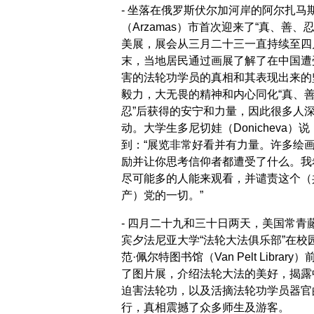
- 坐落在俄罗斯伏尔加河岸的阿尔扎马
（Arzamas）市首次迎来了“真、善、忍
美展，展会从三月二十三一直持续至四
末，当地居民通过画展了解了在中国遭
害的法轮功学员的真相和其表现出来的
毅力，大无畏的精神和内心同化“真、
忍”后获得的安宁和力量，因此很多人
动。大学生多尼切娃（Donicheva）说
到：“展览非常好看并有力量。许多绘
励并让你思考信仰者都遭受了什么。我
尽可能多的人能来观看，并谴责这个（
产）党的一切。”
- 四月二十九和三十日两天，美国常青
宾夕法尼亚大学“法轮大法俱乐部”在校
范·佩尔特图书馆（Van Pelt Library
了图片展，介绍法轮大法的美好，揭露
迫害法轮功，以及活摘法轮功学员器官
行，真相震撼了众多师生及游客。