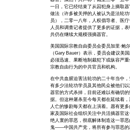
一日，它已经结束了从囚犯身上摘取器
做法（许多被关押的人被认为是法轮功
员），二零一八年，人权倡导者、医疗
人员和调查记者提供了更多的证据，表
共仍在继续大规模强摘器官。
美国国际宗教自由委员会委员加里·鲍
（Gary Bauer）表示，委员会建议美
必须迅速、果断地制裁犯下或纵容严重
宗教自由行为的中共官员和机构。
在中共血腥迫害法轮功的二十年当中，
有多少法轮功学员及其他民众被他们以
器官的方式杀掉，目前还难以有确切的
据。但这种屠杀至今每天都在延续着，
人亡的惨剧每天都在上演着。愿有更多
家及国际社会组织关注中共活摘器官这
绝人寰的罪恶，彻底解体制造这一罪恶
鬼——中国共产党，将所有参与罪恶的