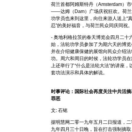
荷兰首都阿姆斯特丹（Amsterdam）
――达姆（Dam）广场庆祝狂欢。荷兰
功学员也来到这里，向往来游人送上“
忍”的美好福音，与荷兰民众同庆同祝
- 奥地利格拉茨的春天博览会四月二十
始，法轮功学员参加了为期六天的博览
并在介绍健康保健的展馆向民众介绍法
功。周六和周日的时候，法轮功学员在
上还举行了“什么是法轮大法”的讲座，
套功法演示和具体的解说。
时事评论：国际社会再度关注中共活摘
罪恶
文: 石铭
据明慧网二零一九年五月二日报道，二
九年四月三十日晚，旨在打击强制摘取