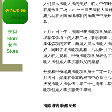
人们展示法轮大法的美好。临近中午时
在奥蒂亚广场，五·一三世界法轮大法
典活动在天国乐团雄壮的乐曲声中拉开
幕。
苹果
五月五日下午，法国巴黎法轮功学员聚
埃菲尔铁塔下的人权广场，欢歌载舞，
Store
集体炼功的方式，向游人展示法轮大法
安卓
好，同时讲述法轮功真相。活动吸引了
Store
游人驻足观看。部份法轮功学员表达了
轮大法创始人李洪志师父的感恩。
丹麦和部份瑞典法轮功学员于二零一九
月四日，聚集在哥本哈根市中心举行活
庆祝法轮大法弘传世界二十七周年，恭
轮功创始人李洪志先生华诞。
清除迫害 唤醒良知