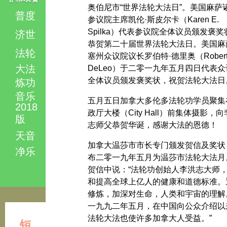
奥伯尼市“世界法轮大法日”。美国麻萨
普度
参议院主席凯伦·斯皮尔卡（Karen E.
Spilka）代表参议院全体议员颁发褒奖
济世
恭贺第二十届世界法轮大法日。美国麻
法轮
塞州众议院议长罗伯特·德里奥（Rober
大法
DeLeo）于二零一九年五月四日代表众
全体议员颁发褒奖状，祝贺法轮大法日
炼功
音乐
五月五日加拿大多伦多法轮功学员聚集
2018
政厅大楼（City Hall）前集体摄影，
版
志师父恭贺华诞，感谢大法的恩德！
天音
加拿大温莎市市长专门颁发贺信及奖状
净乐
布二零一九年五月为温莎市法轮大法月
贺信中说：“法轮功创始人李洪志大师
和提高全球上亿人的健康和道德标准。
修炼，加深对生命，人类和宇宙的理解
一九九二年五月，在中国向公众介绍以
法轮大法也使许多加拿大人受益。”
短