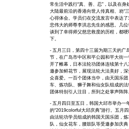
常生活中践行“真、善、忍”，以及在身
大陆最前沿的香港向世人传真相、劝“三
心得体会。学员们在交流发言中表达了
悲伟大的师尊李洪志先生的感恩。几位
谈到了幸得师父慈悲救度的历程，都哽
下。
- 五月三日，第四十三届为期三天的广
节，在广岛市中区和平公园和平大街一
开了帷幕，日本法轮功团体连续第十八
邀参加鲜花节，展现法轮大法美好，深
众喜爱。一百个团体当中，由天国乐团
车、炼功队、狮子舞和仙女队组成的法
团体特别引人注目，所到之处掌声阵阵
- 五月四日至五日，韩国大邱市举办一
的“2019colorful大邱庆典”游行。五月
由法轮功学员组成的韩国天国乐团，炼
队，仙女花车，腰鼓队等受邀参加庆典