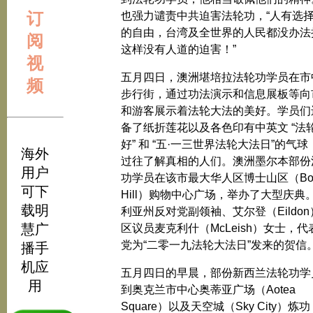
订
也强力谴责中共迫害法轮功，“人有选
的自由，台湾及全世界的人民都没办法
阅
这样没有人道的迫害！”
视
五月四日，澳洲堪培拉法轮功学员在市
频
步行街，通过功法演示和信息展板等向
和游客展示着法轮大法的美好。学员们
备了纸折莲花以及各色印有中英文 “法
好” 和 “五·一三世界法轮大法日”的气
海外
过往了解真相的人们。澳洲墨尔本部份
用户
功学员在该市最大华人区博士山区（Bo
可下
Hill）购物中心广场，举办了大型庆典
载明
利亚州反对党副领袖、艾尔登（Eildon
慧广
区议员麦克利什（McLeish）女士，代
党为“二零一九法轮大法日”发来的贺信
播手
机应
五月四日的早晨，部份新西兰法轮功学
用
到奥克兰市中心奥蒂亚广场（Aotea
Square）以及天空城（Sky City）炼