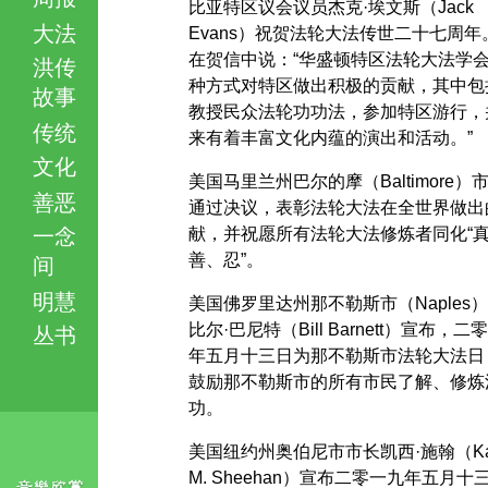
比亚特区议会议员杰克·埃文斯（Jack
大法
Evans）祝贺法轮大法传世二十七周年
在贺信中说：“华盛顿特区法轮大法学
洪传
种方式对特区做出积极的贡献，其中包
故事
教授民众法轮功功法，参加特区游行，
传统
来有着丰富文化内蕴的演出和活动。”
文化
美国马里兰州巴尔的摩（Baltimore）
善恶
通过决议，表彰法轮大法在全世界做出
一念
献，并祝愿所有法轮大法修炼者同化“
善、忍”。
间
明慧
美国佛罗里达州那不勒斯市（Naples
比尔·巴尼特（Bill Barnett）宣布，二
丛书
年五月十三日为那不勒斯市法轮大法日
鼓励那不勒斯市的所有市民了解、修炼
功。
美国纽约州奥伯尼市市长凯西·施翰（Kat
M. Sheehan）宣布二零一九年五月十