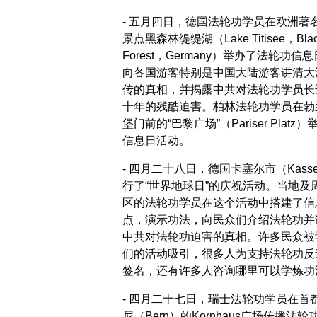
- 五月四日，德国法轮功学员在欧洲著
景点黑森林缇缇湖（Lake Titisee，Bla
Forest，Germany）举办了法轮功信
向各国游客特别是中国大陆游客讲清大
传的真相，并揭露中共对法轮功学员长
十年的残酷迫害。柏林法轮功学员在勃
堡门前的“巴黎广场”（Pariser Platz
信息日活动。
- 四月二十八日，德国卡塞尔市（Kasse
行了“世界地球日”的庆祝活动。当地及
区的法轮功学员在这个活动中搭建了信
点，演示功法，向民众们介绍法轮功并
中共对法轮功迫害的真相。许多民众被
们的活动吸引，很多人为支持法轮功反
签名，还有许多人咨询哪里可以学炼功
- 四月二十七日，瑞士法轮功学员在首
尼（Bern）的Kornhaus广场传播法轮