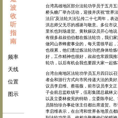
台湾高雄地区部分法轮功学员于五月五
波
桥头糖厂举办活动，迎接并庆祝“世界
收
法日”及法轮大法弘传二十七周年，表
听
洪志师父无尽的感谢与敬意。多位市议
里长也到场道贺。黄秋媖议员开心地说
指
有很多叔叔伯伯都在炼法轮功，我们家
南
做冈山养蜂蜜事业的，每天需很早起，
也很累，他们透过炼法轮功把身体给炼
频率
好，工作精神也很好，叔叔也常跟我推
轮功，以后有机会我也要跟大家一起炼
天线
台湾台南地区法轮功学员五月四日以召
者会和游行方式向市民传递大法的美好
位置
议员李启维、蔡筱薇，前市议员李文正
子会前总监欧镇平，伍彩集团总裁林义
图示
以及立委林俊宪的特助，立委陈亭妃、
员陈怡珍办事处张主任都出席道贺。市
李启维表示，在台湾和世界各地景点都
到法轮功学员，他相当敬佩他们的精神