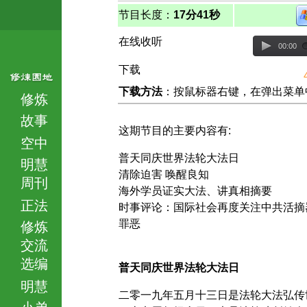
节目长度：
17分41秒
在线收听
00:00
下载
下载方法
：按鼠标器右键，在弹出菜单中选择
修炼
故事
这期节目的主要内容有:
空中
普天同庆世界法轮大法日
明慧
清除迫害 唤醒良知
周刊
海外学员证实大法、讲真相摘要
正法
时事评论：国际社会再度关注中共活摘
罪恶
修炼
交流
选编
普天同庆世界法轮大法日
明慧
二零一九年五月十三日是法轮大法弘传
小弟