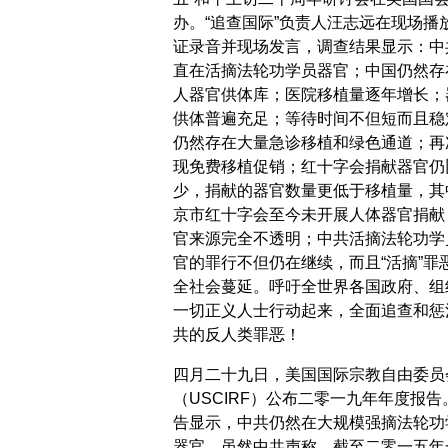
办。“追查国际”负责人汪志远在现场播
证录音并现场发言，调查结果显示：中
直在活摘法轮功学员器官；中国仍然存
人器官供体库；医院移植量逐年增长；
供体普遍充足；等待时间不但短而且稳
仍然存在大量急诊移植和绿色通道；再
现免费移植促销；红十字会捐献器官仍
少，捐献的器官数量更低于移植量，其
京市红十字会至今未开展人体器官捐献
官来源完全不透明；中共活摘法轮功学
官的罪行不但仍在继续，而且“活摘”罪
全社会蔓延。呼吁全世界各国政府、组
一切正义人士行动起来，全面追查和惩
共的反人类罪恶！
四月二十九日，美国国际宗教自由委员
（USCIRF）公布二零一九年年度报告
告显示，中共仍然在大规模强摘法轮功
器官。虽然中共声称，截至二零一五年