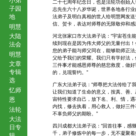
二十七周年纪念日，也是法轮功创始人
子园
志先生六十八岁华诞，世界各地各行业
地
法弟子及明白真相的世人给明慧网发送
信、贺卡，表达对师尊的无限敬仰和感
明慧
大陆
河北张家口市大法弟子说：“宇宙苍生
续到现在是因为伟大师父的无量付出！
法会
您的弟子能与师父同在，能够助师正法
明慧
父给予我们的荣耀。我们只有学好法，
文章
三件事才能感恩师尊的慈悲救度，做好
专辑
的，兑现誓约。”
选
广东大法弟子说：“师尊把大法传给了
忆师
让我们知道了生命的意义，按真、善、
恩
宙特性要求自己，放下名、利、情，遇
内找，修去执着，用心救人，做好三件
法轮
不辜负师父的期盼。”
大法
四川成都大法弟子说：“回首往事，感
日专
千，弟子修炼中的每一步，无不凝聚着
辑