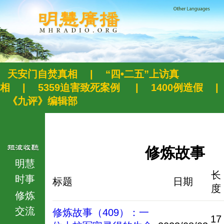
天安门自焚真相
|
“四•二五”上访真
相
|
5359迫害致死案例
|
1400例造假
|
《九评》编辑部
修炼故事
明慧
长
时事
标题
日期
度
修炼
交流
修炼故事（409）：一
17