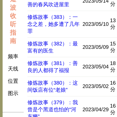
2023/05/14
分
善的春风吹进屋里
波
收
修炼故事（383）：一
13
听
念之差，她多遭了几年
2023/05/10
分
罪
指
南
修炼故事（382）：最
15
2023/05/09
分
富有的医生
频率
修炼故事（381）：善
18
2023/05/04
天线
分
良的人都得了福报
位置
修炼故事（380）：这
16
2023/05/02
分
间饭店有位“老娘”
图示
修炼故事（379）：我
16
曾是个黑道也怕的“河
2023/04/29
分
东狮”