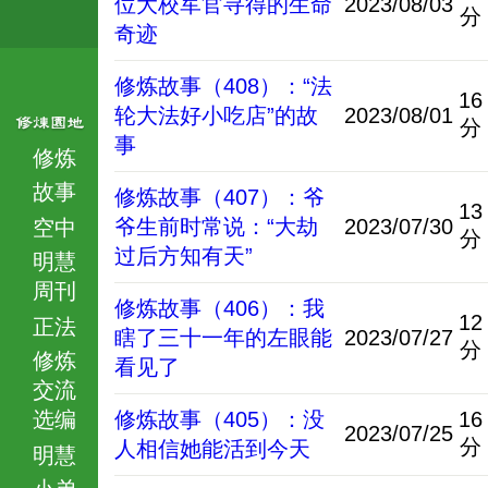
位大校军官寻得的生命
2023/08/03
分
奇迹
修炼故事（408）：“法
16
轮大法好小吃店”的故
2023/08/01
分
事
修炼
故事
修炼故事（407）：爷
13
爷生前时常说：“大劫
2023/07/30
空中
分
过后方知有天”
明慧
周刊
修炼故事（406）：我
12
正法
瞎了三十一年的左眼能
2023/07/27
分
修炼
看见了
交流
选编
修炼故事（405）：没
16
2023/07/25
分
人相信她能活到今天
明慧
小弟