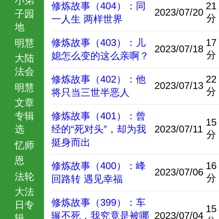
修炼故事（404）：同
21
2023/07/20
子园
分
一人生 两样世界
地
修炼故事（403）：儿
17
明慧
2023/07/18
分
媳怎么变的这么亲啊？
大陆
法会
修炼故事（402）：他
22
2023/07/13
明慧
分
将只当三世半恶人
文章
专辑
修炼故事（401）：曾
15
选
经的“死对头”，却为我
2023/07/11
分
挺身而出
忆师
恩
修炼故事（400）：峰
16
2023/07/06
法轮
分
回路转 遇见幸福
大法
修炼故事（399）：车
日专
15
辗不死，我究竟是被哪
2023/07/04
辑