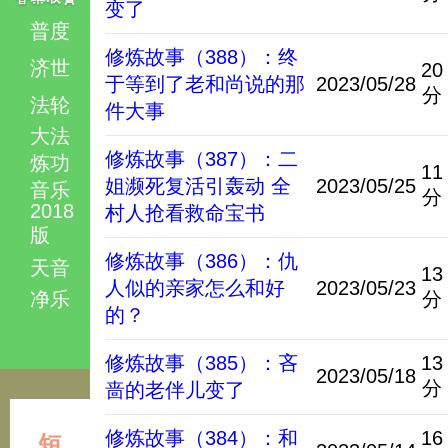
变了
普度
修炼故事（388）：终
济世
20
于等到了老和尚说的那
2023/05/28
分
法轮
件大事
大法
修炼故事（387）：二
炼功
11
姐濒死复活引轰动 全
2023/05/25
音乐
分
2018
村人抢看救命宝书
版
修炼故事（386）：仇
天音
13
人似的亲家怎么和好
2023/05/23
净乐
分
的？
修炼故事（385）：吝
13
2023/05/18
分
啬的老伴儿变了
修炼故事（384）：和
16
短