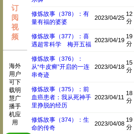
订
修炼故事（378）：有
12
阅
2023/04/25
分
量有福的婆婆
视
频
修炼故事（377）：喜
19
2023/04/19
分
遇超常科学 梅开五福
修炼故事（376）：
15
海外
从“牛皮癣”开启的一连
2023/04/18
分
用户
串奇迹
可下
修炼故事（375）：前
载明
18
血癌患者：我从死神手
2023/04/11
慧广
分
里挣脱的经历
播手
机应
修炼故事（374）：生
19
用
2023/04/08
分
命的传奇