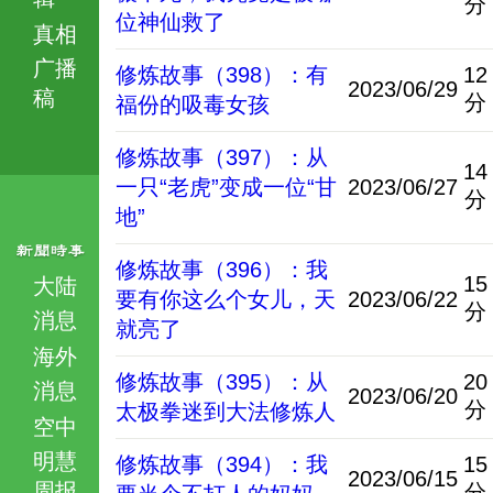
分
位神仙救了
真相
广播
修炼故事（398）：有
12
2023/06/29
稿
分
福份的吸毒女孩
修炼故事（397）：从
14
一只“老虎”变成一位“甘
2023/06/27
分
地”
修炼故事（396）：我
15
大陆
要有你这么个女儿，天
2023/06/22
分
消息
就亮了
海外
修炼故事（395）：从
20
消息
2023/06/20
分
太极拳迷到大法修炼人
空中
明慧
修炼故事（394）：我
15
2023/06/15
周报
分