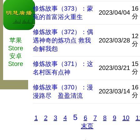
修炼故事（373）：蒙
16
2023/04/04
分
冤的首富浴火重生
修炼故事（372）：偶
12
苹果
遇神奇的炼功点 救我
2023/03/28
分
Store
命解我怨
安卓
Store
修炼故事（371）：这
15
2023/03/21
分
名村医有点神
修炼故事（370）：漫
16
2023/03/14
分
漫路尽 盈盈清流
5
1
2
3
4
6
7
8
9
10
1
末页