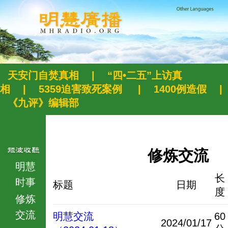
天安门自焚真相
|
“四•二五”上访真
相
|
5359迫害致死案例
|
1400例造假
|
《九评》编辑部
修炼交流
明慧
长
时事
标题
日期
度
修炼
交流
明慧交流
60
2024/01/17