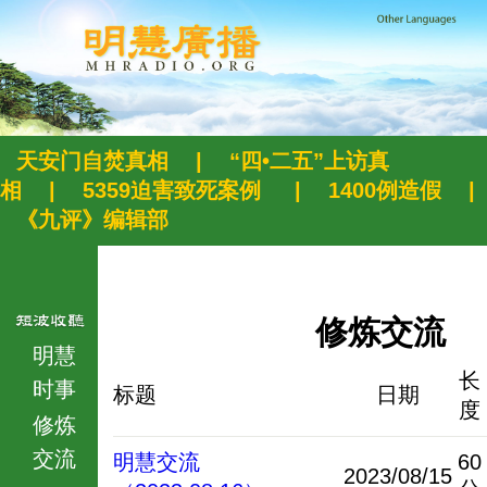
天安门自焚真相
|
“四•二五”上访真
相
|
5359迫害致死案例
|
1400例造假
|
《九评》编辑部
修炼交流
明慧
长
时事
标题
日期
度
修炼
交流
明慧交流
60
2023/08/15