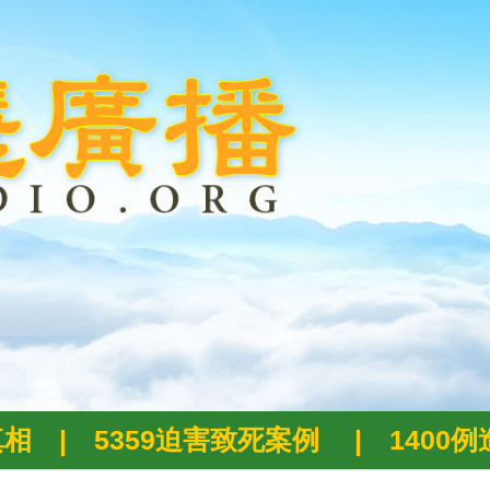
真相
|
5359迫害致死案例
|
1400