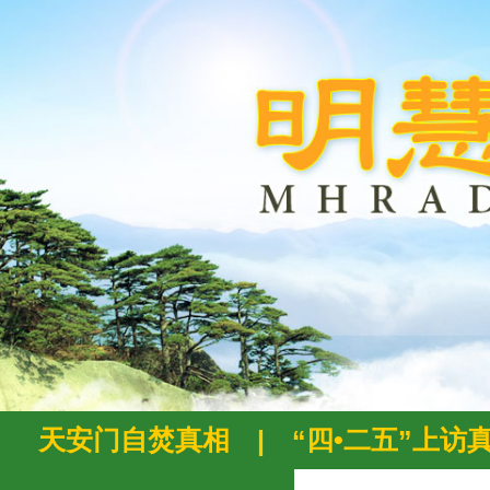
天安门自焚真相
|
“四•二五”上访