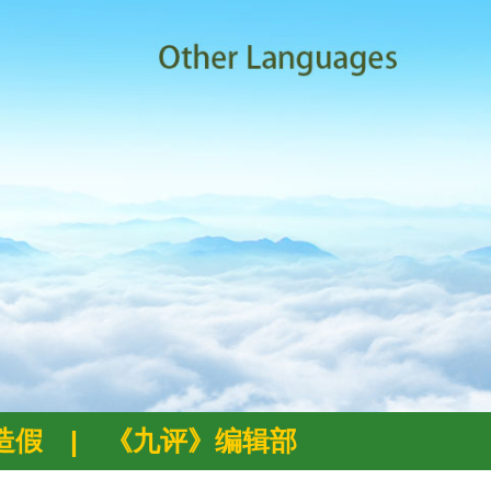
例造假
|
《九评》编辑部