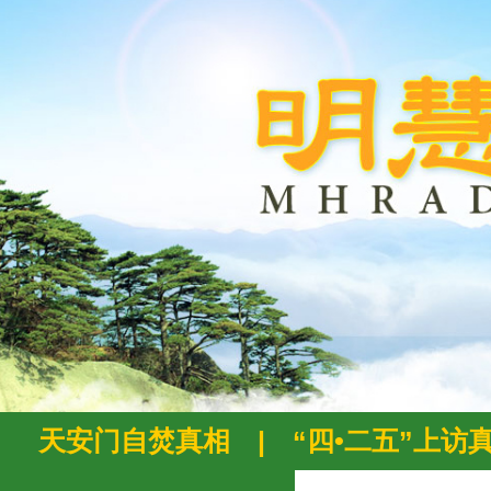
天安门自焚真相
|
“四•二五”上访