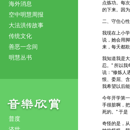
点炼功。每次
海外消息
的下来。因为
空中明慧周报
二、守住心性
大法洪传故事
我现在上小学
传统文化
说，她会用脚
善恶一念间
来，每天都欺
明慧丛书
我知道我是大
忍。” 所以
说：“修炼人
恨、委屈、含
我希望以后能
今年开学第一
手很脏啊，把
死的。” 于
普度
奇怪的是，从
济世