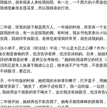
我炼功，就有很多人来给我拍照。有一次，一个西方的小男孩也
我感觉象坐在莲花里，所以我很喜欢打坐。
二年级，班里的孩子都是西方人。一年级的时候，班里有一个女
踩我的作业，有一次还踩我的脚。有时候，我从书包里拿出小玩
负我，我就经常抹眼泪。老师也发现我经常哭，就告诉我妈妈，
法小弟子，师父在《转法轮》中说：“什么是大忍之心哪？作为
我每次都是偷偷的哭，也没告诉老师，也没告诉妈妈。后来，姐
遇到的事都是好事，是师父在考验你。” 姨妈给我读师父的经文
泪而忍是常人执著于顾虑心之忍，根本就不产生气恨，不觉委屈
不掉眼泪，要忍住。
天，中午吃饭的时候，她把我的水杯拿到餐厅，打开盖子，用她
吸管弄脏了。”她笑了，把杯子还给我了。我一边吃饭，一边想
是，我就用这个很脏的管子喝水了。这次我没有抹眼泪，也没有告
二年级开始，她就再也不欺负我了。她每天都笑眯眯的跟着我，