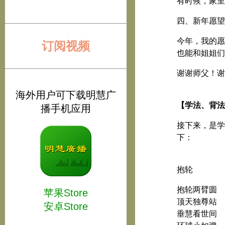
有时候，家里
四、新年愿望
今年，我的愿
订阅视频
也能和姐姐们
谢谢师父！谢
海外用户可下载明慧广
【学法、背法
播手机应用
接下来，是学
下：
抱轮
抱轮两臂圆
苹果Store
顶天独尊站
安卓Store
垂慧看世间