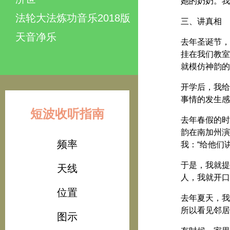
她的奶奶。我
法轮大法炼功音乐2018版
三、讲真相
天音净乐
去年圣诞节，
挂在我们教室
就模仿神韵的
开学后，我给
事情的发生感
短波收听指南
去年春假的时
韵在南加州演
频率
我：“给他们
于是，我就提
天线
人，我就开口
位置
去年夏天，我
所以看见邻居
图示