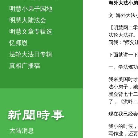
海外大法小弟
明慧小弟子园地
文: 海外大法
明慧大陆法会
【明慧网二零
明慧文章专辑选
法轮大法好。
忆师恩
问我：“师父
法轮大法日专辑
下面就讲一下
真相广播稿
一、学法炼功
我来美国时才
法小弟子，她
就会背七十二
了，《洪吟二
现在我已经会
我小的时候，
大陆消息
写作业，还要