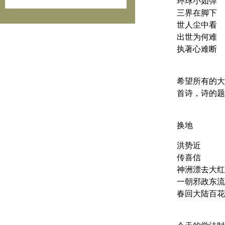
环球小如弹
三界在脚下
世人尘中看
出世为何难
执著心难断
希望所有的大
首诗，诗的题
换地
洪势近
传喜信
神洲漂去大红
一朝邪政东流
春回大陆百花