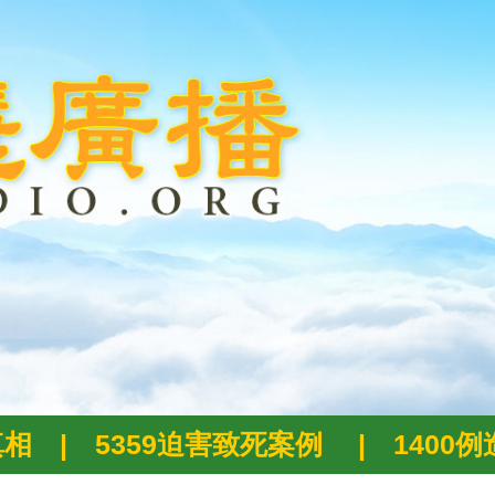
真相
|
5359迫害致死案例
|
1400