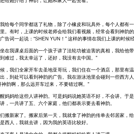
还给她介绍了神韵，让她和家人一起去看。
我给每个同学都送了礼物，除了小橡皮和玩具外，每个人都有一
里。有时，上课的时候老师会给我们看视频，经常会看到神韵的广
广告词一起说：“SHEN YUN！” 这样的事情在我们上课的时候
坐在我课桌后面的一个孩子讲了法轮功被迫害的真相，我给他带
到难过，我太幸运了，还好，我没有去中国。”
候，我们全家开车去圣地亚哥玩，我们住在一个酒店，那里有温
出，到处可以看到神韵的广告。我在游泳池里会碰到一些西方人
讲神韵啊，那么远开车过来，不要错过啊。”
醒妈妈给这些人讲神韵。可是妈妈说她英语不好，不会讲。于是
讲，一共讲了五、六个家庭，他们都表示要去看神韵。
们搬新家了。搬家后第一天，我就拿了神韵的传单去邻居家，给
是西人，我就去讲，因为我的英语比较好。