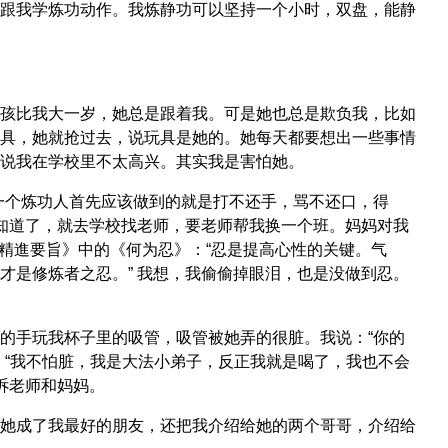
跟我学炼功动作。我炼静功可以坚持一个小时，双盘，能静
孩比我大一岁，她总是跟着我。可是她也总是欺负我，比如
具，她就抢过去，说玩具是她的。她每天都要想出一些事情
说我在学校里不太高兴。其实我是害怕她。
一个炼功人首先应该做到的就是打不还手，骂不还口，得
姐知道了，就去学校找老师，要老师帮我换一个班。妈妈对我
《精進要旨》中的《何为忍》：“忍是提高心性的关键。气
才是修炼者之忍。” 我想，我偷偷掉眼泪，也是没做到忍。
的手玩我杯子里的吸管，吸管被她弄的很脏。我说：“你的
：“我不怕脏，我是大法小弟子，反正我就是喝了，我也不会
诉老师和妈妈。
她成了我最好的朋友，还把我介绍给她的两个哥哥，介绍给