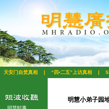
天安门自焚真相
|
“四•二五”上访真相
|
明慧小弟子园
明慧时事