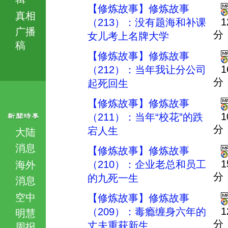
【修炼故事】修炼故事
真相
1
（213）：没有题海和补课
广播
分
女儿考上名牌大学
稿
【修炼故事】修炼故事
1
（212）：当年我让分公司
分
起死回生
【修炼故事】修炼故事
1
（211）：当年“校花”的跌
分
宕人生
大陆
消息
【修炼故事】修炼故事
1
（210）：企业老总和员工
海外
分
的九死一生
消息
空中
【修炼故事】修炼故事
1
（209）：毒瘾缠身六年的
明慧
分
丈夫重获新生
周报