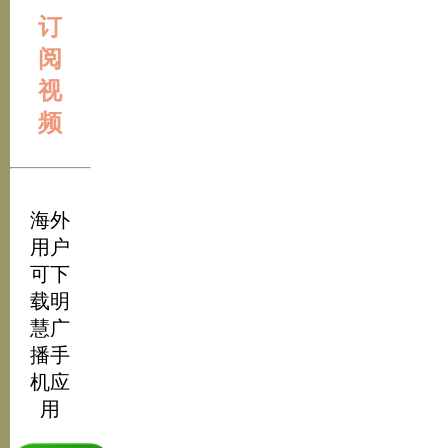
订
阅
视
频
海外
用户
可下
载明
慧广
播手
机应
用