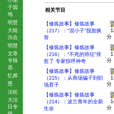
子园
相关节目
地
明慧
【修炼故事】修炼故事
大陆
1
（217）：“混小子”脱胎换
分
法会
骨
明慧
【修炼故事】修炼故事
文章
1
（216）：“不死的癌症”痊
专辑
分
愈了 专家惊呼神奇
选
【修炼故事】修炼故事
忆师
1
（215）：从商场骗子到职
恩
分
场君子
法轮
【修炼故事】修炼故事
大法
1
（214）：波兰青年的全新
日专
分
生命
辑