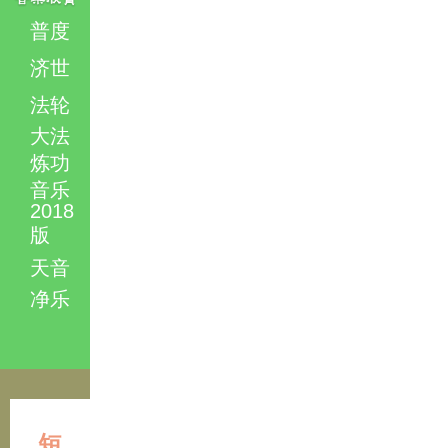
普度
济世
法轮
大法
炼功
音乐
2018
版
天音
净乐
短