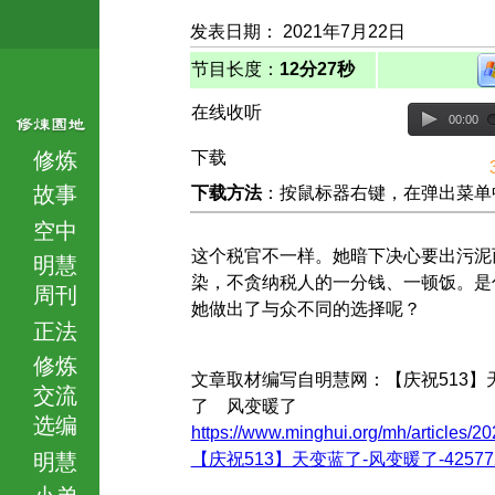
发表日期： 2021年7月22日
节目长度：
12分27秒
在线收听
00:00
修炼
下载
故事
下载方法
：按鼠标器右键，在弹出菜单中选择
空中
这个税官不一样。她暗下决心要出污泥
明慧
染，不贪纳税人的一分钱、一顿饭。是
周刊
她做出了与众不同的选择呢？
正法
修炼
文章取材编写自明慧网：【庆祝513】
交流
了 风变暖了
选编
https://www.minghui.org/mh/articles/20
明慧
【庆祝513】天变蓝了-风变暖了-425772.
小弟