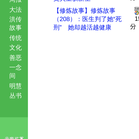
大法
【修炼故事】修炼故事
1
（208）：医生判了她“死
洪传
分
刑” 她却越活越健康
故事
传统
文化
善恶
一念
间
明慧
丛书