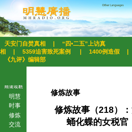
天安门自焚真相
|
“四•二五”上访真
相
|
5359迫害致死案例
|
1400例造假
|
《九评》编辑部
修炼故事
明慧
时事
修炼故事（218）
修炼
蛹化蝶的女税官
交流