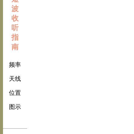
波
收
听
指
南
频率
天线
位置
图示