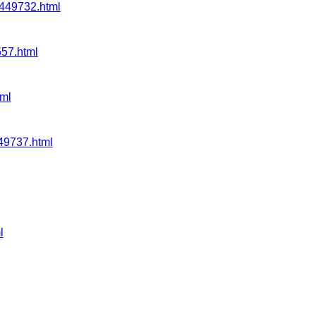
49732.html
57.html
ml
9737.html
l