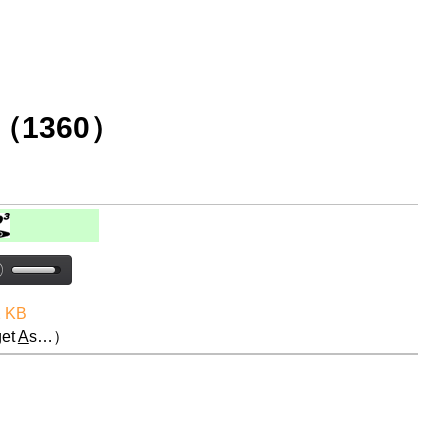
1360）
2 KB
et
A
s…）