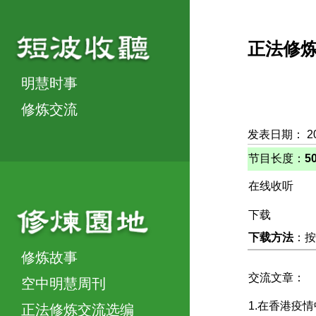
正法修
明慧时事
修炼交流
发表日期： 2
节目长度：
5
在线收听
下载
下载方法
：按
修炼故事
交流文章：
空中明慧周刊
1.在香港疫
正法修炼交流选编