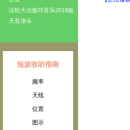
法轮大法炼功音乐2018版
天音净乐
短波收听指南
频率
天线
位置
图示