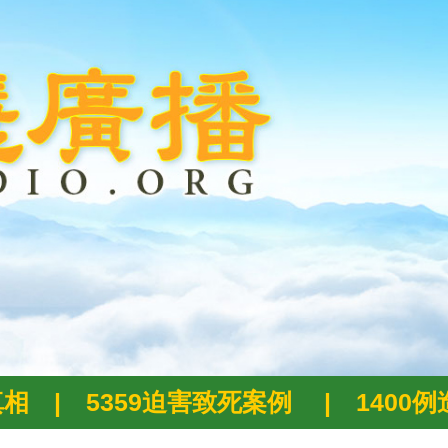
真相
|
5359迫害致死案例
|
1400