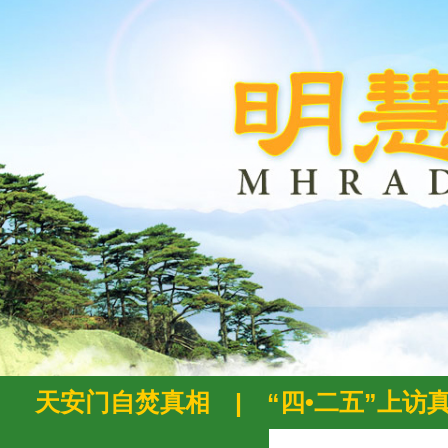
天安门自焚真相
|
“四•二五”上访