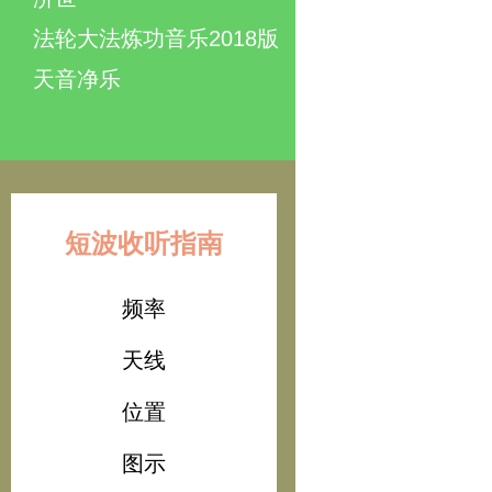
法轮大法炼功音乐2018版
天音净乐
短波收听指南
频率
天线
位置
图示