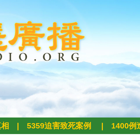
真相
|
5359迫害致死案例
|
1400