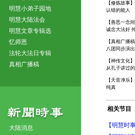
【修炼故事】
明慧小弟子园地
认错的能人
明慧大陆法会
【善恶一念间
诚念大法好 
明慧文章专辑选
忆师恩
【真相广播稿
八团同步演出
法轮大法日专辑
【神传文化】
真相广播稿
从孔子讲过的
【天音净乐】
纯真
相关节目
【明慧时事】
大陆消息