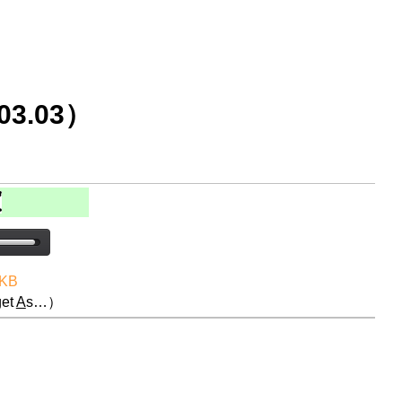
3.03）
 KB
et
A
s…）