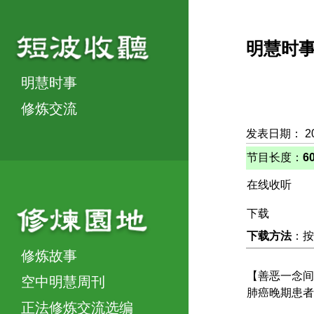
明慧时
明慧时事
修炼交流
发表日期： 2
节目长度：
6
在线收听
下载
下载方法
：按
修炼故事
【善恶一念间
空中明慧周刊
肺癌晚期患者
正法修炼交流选编