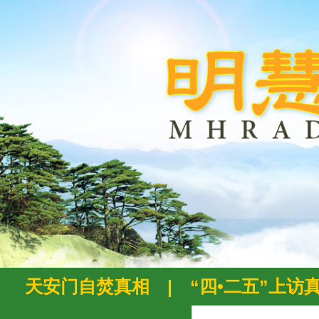
天安门自焚真相
|
“四•二五”上访