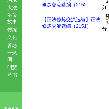
3
修炼交流选编（2152）
分
大法
洪传
【正法修炼交流选编】正法
故事
3
修炼交流选编（2151）
分
传统
文化
善恶
一念
间
明慧
丛书