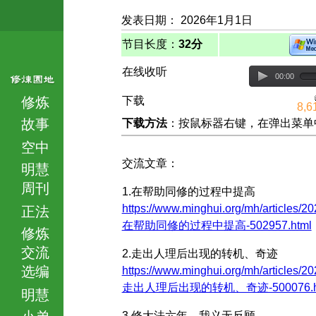
发表日期： 2026年1月1日
节目长度：
32分
在线收听
00:00
修炼
下载
8,6
故事
下载方法
：按鼠标器右键，在弹出菜单中选择
空中
交流文章：
明慧
周刊
1.在帮助同修的过程中提高
https://www.minghui.org/mh/articles/20
正法
在帮助同修的过程中提高-502957.html
修炼
交流
2.走出人理后出现的转机、奇迹
选编
https://www.minghui.org/mh/articles/20
走出人理后出现的转机、奇迹-500076.h
明慧
小弟
3.修大法六年 我义无反顾