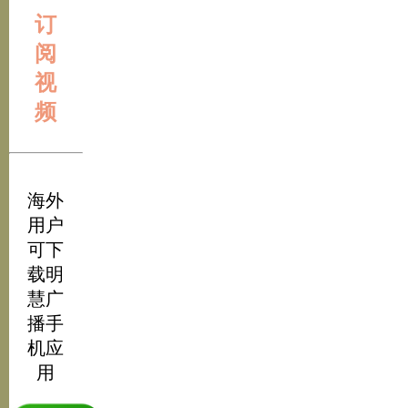
订
阅
视
频
海外
用户
可下
载明
慧广
播手
机应
用