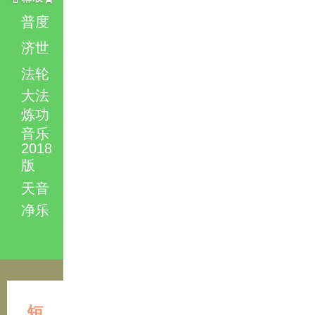
普度
济世
法轮
大法
炼功
音乐
2018
版
天音
净乐
短