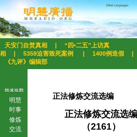
天安门自焚真相
|
“四•二五”上访真
相
|
5359迫害致死案例
|
1400例造假
|
《九评》编辑部
正法修炼交流选编
明慧
时事
正法修炼交流选
修炼
（2161）
交流