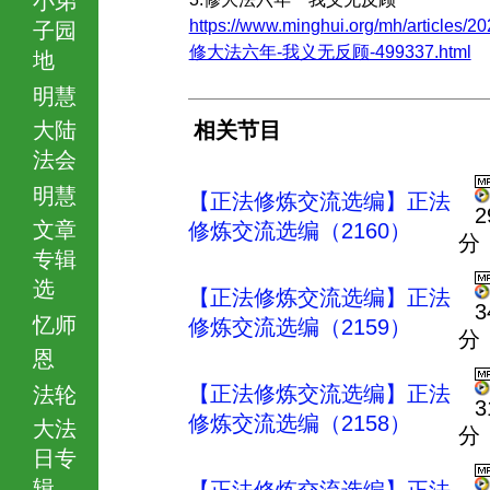
https://www.minghui.org/mh/articles/20
子园
修大法六年-我义无反顾-499337.html
地
明慧
大陆
相关节目
法会
明慧
【正法修炼交流选编】正法
2
文章
修炼交流选编（2160）
分
专辑
选
【正法修炼交流选编】正法
3
忆师
修炼交流选编（2159）
分
恩
【正法修炼交流选编】正法
法轮
3
修炼交流选编（2158）
大法
分
日专
辑