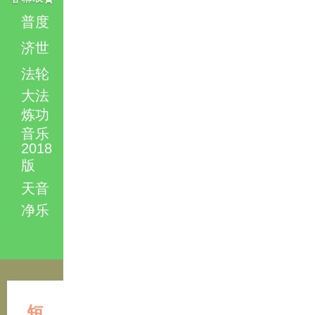
普度
济世
法轮
大法
炼功
音乐
2018
版
天音
净乐
短