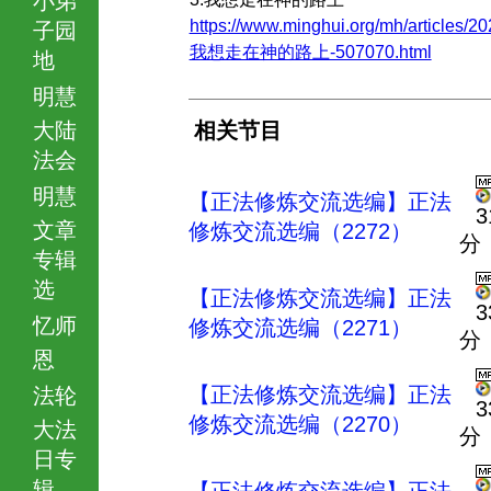
https://www.minghui.org/mh/articles/20
子园
我想走在神的路上-507070.html
地
明慧
大陆
相关节目
法会
明慧
【正法修炼交流选编】正法
3
文章
修炼交流选编（2272）
分
专辑
选
【正法修炼交流选编】正法
3
忆师
修炼交流选编（2271）
分
恩
【正法修炼交流选编】正法
法轮
3
修炼交流选编（2270）
大法
分
日专
辑