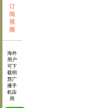
订
阅
视
频
海外
用户
可下
载明
慧广
播手
机应
用