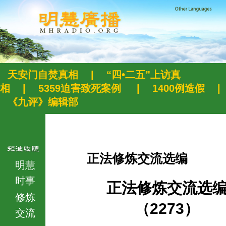
天安门自焚真相
|
“四•二五”上访真
相
|
5359迫害致死案例
|
1400例造假
|
《九评》编辑部
正法修炼交流选编
明慧
时事
正法修炼交流选
修炼
（2273）
交流