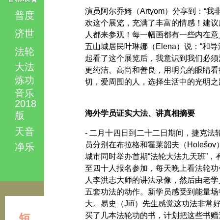
演员阿尔乔姆（Artyom）分享到：“我
普度
欢这个展览，充满了丰富的情感！建议
济世
人都来参观！每一幅画都有一些内在意
五山城居民叶琳娜（Elena）说：“和
法轮
起看了这个展览后，我意识到我们必须
大法
更纯洁、高尚和善良，用明亮的眼睛看
炼功
切，爱周围的人，选择生活中的光明之
音乐
2018
海外学员证实大法、讲真相摘要
版
天音
- 二月十四日到二十二日期间，捷克法
员分别在布拉格和霍莱韶夫（Holešov
净乐
城市同时举办首期“法轮大法九天班”，
至四十人报名参加，每天晚上看法轮功
人李洪志大师的讲法录像，然后由老学
五套功法的动作。新学员感受到能量场
大。易史（Jiří）先生感觉这功法非常
买了几本法轮功的书，计划把这些书赠
短