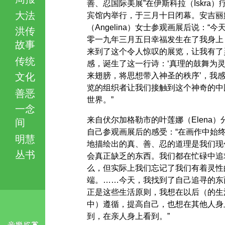
善、忍国际美展”在伊斯科拉（Iskra）
大法
宾馆内举行，于三月十日闭幕。安吉丽
（Angelina）女士参观画展后说：“今
洪传
零一九年三月五日幸福发生在了我身上
故事
来到了这个令人惊叹的展览，让我有了
传统
感，诞生了这一行诗：‘真理的鼓舞为
文化
来翅膀，将思想带入神圣的秩序’，我
览的组织者让我们接触到这个神奇的中
善恶
世界。”
一念
来自伏尔加格勒市的叶莲娜（Elena）
间
自己参观画展后的感受：“在画作中始
明慧
地描绘出的真、善、忍的道理是我们现
丛书
会真正缺乏的东西。我们都在忙碌中追
么，但实际上我们忘记了我们有着灵性
端。……今天，我找到了自己追寻的东
正是这些生活原则，我想在以后（的生
中）遵循，提高自己，也想在其他人身
到，在亲人身上看到。”