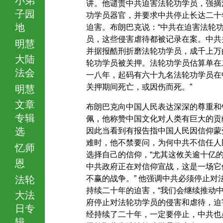
讲。他谴责中共迫害法轮功学员，强摘
子园
功学员器官，并要求中共停止长达二十
地
迫害。布朗巴克说：“中共在迫害法轮
员，这些侵害虐待都被记录在案。中共
明慧
并据报酷刑折磨法轮功学员，成千上万
大陆
轮功学员被关押。法轮功学员估算单在
法会
一八年，起码有六十九名法轮功学员在
关押期间死亡，或因伤而死。”
明慧
文章
布朗巴克向中国人民表达深深的尊重和
专辑
佩，他称赞中国文化对人类有巨大的贡
选
因此当看到有报告指中国人民因信仰蒙
难时，他不禁要问，为何中共不信任人
忆师
选择自己的信仰，“尤其这攸关逾十亿
恩
中共政府正在对信仰宣战，这是一场它
法轮
不赢的战争。” 他强调中共必须停止对
持续二十年的迫害，“我们会继续推动
大法
府停止对法轮功学员的侵害和虐待，迫
日专
经持续了二十年，一定要停止，中共也
辑