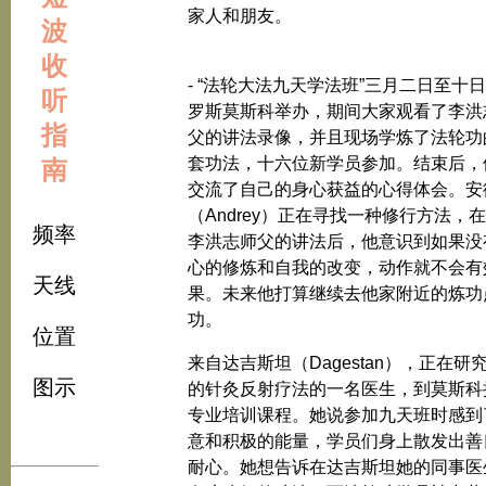
家人和朋友。
波
收
- “法轮大法九天学法班”三月二日至十
听
罗斯莫斯科举办，期间大家观看了李洪
指
父的讲法录像，并且现场学炼了法轮功
套功法，十六位新学员参加。结束后，
南
交流了自己的身心获益的心得体会。安
（Andrey）正在寻找一种修行方法，
频率
李洪志师父的讲法后，他意识到如果没
心的修炼和自我的改变，动作就不会有
天线
果。未来他打算继续去他家附近的炼功
功。
位置
来自达吉斯坦（Dagestan），正在研
图示
的针灸反射疗法的一名医生，到莫斯科
专业培训课程。她说参加九天班时感到
意和积极的能量，学员们身上散发出善
耐心。她想告诉在达吉斯坦她的同事医