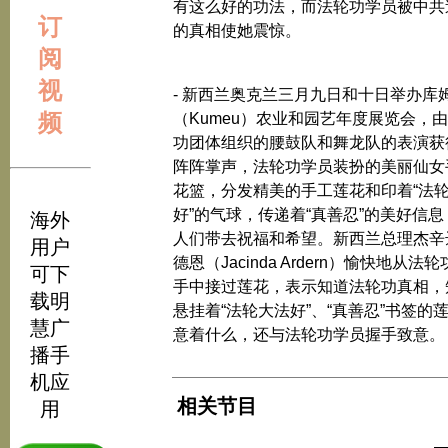
有这么好的功法，而法轮功学员被中共
订
的真相使她震惊。
阅
视
- 新西兰奥克兰三月九日和十日举办库
频
（Kumeu）农业和园艺年度展览会，
功团体组织的腰鼓队和舞龙队的表演获
阵阵掌声，法轮功学员装扮的美丽仙女
花篮，分发精美的手工莲花和印着“法
好”的气球，传递着“真善忍”的美好信息
海外
人们带去祝福和希望。新西兰总理杰辛
用户
德恩（Jacinda Ardern）愉快地从法
可下
手中接过莲花，表示知道法轮功真相，
载明
悬挂着“法轮大法好”、“真善忍”书签的
慧广
意着什么，还与法轮功学员握手致意。
播手
机应
相关节目
用