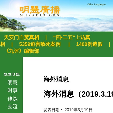
天安门自焚真相
|
“四•二五”上访真
相
|
5359迫害致死案例
|
1400例造假
|
《九评》编辑部
海外消息
明慧
时事
海外消息（2019.3.1
修炼
交流
发表日期： 2019年3月19日