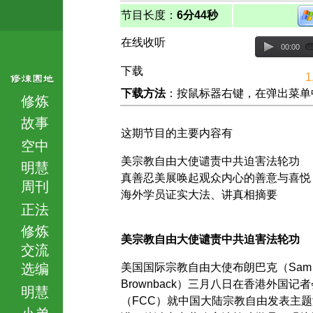
节目长度：
6分44秒
在线收听
00:00
下载
1
下载方法
：按鼠标器右键，在弹出菜单中选择
修炼
故事
这期节目的主要内容有
空中
美宗教自由大使谴责中共迫害法轮功
明慧
真善忍美展唤起观众内心的善意与喜悦
周刊
海外学员证实大法、讲真相摘要
正法
修炼
美宗教自由大使谴责中共迫害法轮功
交流
选编
美国国际宗教自由大使布朗巴克（Sam
Brownback）三月八日在香港外国记者
明慧
（FCC）就中国大陆宗教自由发表主题
小弟