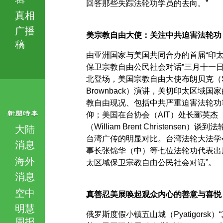
回答那些失踪法轮功学员的去向。”
真相
广播
美宗教自由大使：关注中共迫害法轮功
稿
由亚洲国家与美国共同合办的首届“印
保卫宗教自由公民社会对话”三月十一
北登场，美国宗教自由大使布朗贝克（S
Brownback）演讲，关切印太区域国
教自由现况、包括中共严重迫害法轮功
仰；美国在台协会（AIT）处长郦英杰
（William Brent Christensen）谈到
大陆
台湾广传的明显对比。台湾法轮大法学
消息
事长张锦华（中）等七位法轮功代表出
海外
太区域保卫宗教自由公民社会对话”。
消息
空中
真善忍美展唤起观众内心的善意与喜悦
明慧
俄罗斯度假小镇五山城（Pyatigorsk）
周报