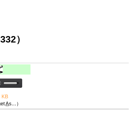
332）
2 KB
et
A
s…）