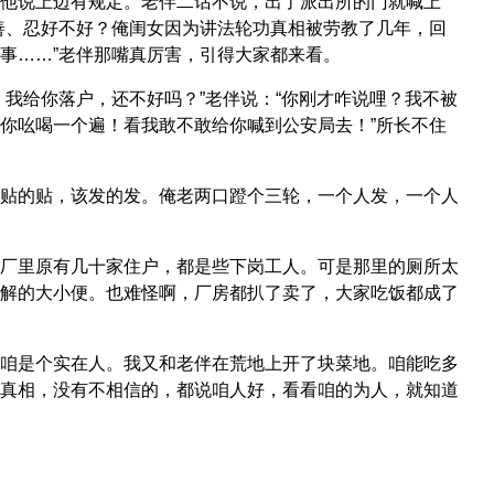
他说上边有规定。老伴二话不说，出了派出所的门就喊上
善、忍好不好？俺闺女因为讲法轮功真相被劳教了几年，回
事……”老伴那嘴真厉害，引得大家都来看。
我给你落户，还不好吗？”老伴说：“你刚才咋说哩？我不被
你吆喝一个遍！看我敢不敢给你喊到公安局去！”所长不住
贴的贴，该发的发。俺老两口蹬个三轮，一个人发，一个人
厂里原有几十家住户，都是些下岗工人。可是那里的厕所太
解的大小便。也难怪啊，厂房都扒了卖了，大家吃饭都成了
咱是个实在人。我又和老伴在荒地上开了块菜地。咱能吃多
真相，没有不相信的，都说咱人好，看看咱的为人，就知道