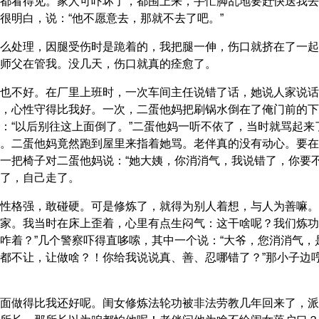
都看得见。家人可吓坏了，都围上来，手忙脚乱地要赶快送我去
很明白，说：“他不愿意去，那就不去了吧。”
么处理，因腿受伤时是跪着的，我把腿一伸，伤口就挤在了一起
师父在管我。没几天，伤口就真的痊愈了。
也不好。在厂里上班时，一次车间主任说错了话，她说人家说话
，心性守得比我好。一次，二蛋他妈把刷锅水倒在了俺门前的下
：“以后别往这上面倒了。”二蛋他妈一听不依了，当时就骂起
。二蛋他妈竟然跑到屋里来指着她骂。老伴真的没有动心。要在
一把椅子对二蛋他妈说：“她大姨，你消消气，我说错了，你要
了，自己走了。
性格强，敢碰硬。可是修炼了，就得为别人着想，与人为善嘛。
家。我当时在床上歪着，心里有点生闷气：这干啥呢？我们炼功
咋着？”几个警察吓得直哆嗦，其中一个说：“大爷，您消消气，
都不让，让做啥？！你给我说说真、善、忍哪错了？”那小子边
面做得比我还好呢。闺女修炼法轮功被非法劳教几年回来了，派