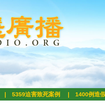
|
5359迫害致死案例
|
1400例造