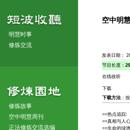
空中明
明慧时事
修炼交流
发表日期： 2
节目长度：
2
在线收听
下载
下载方法
：按
修炼故事
==热点追踪:
空中明慧周刊
==真相与人
正法修炼交流选编
==生命的绿