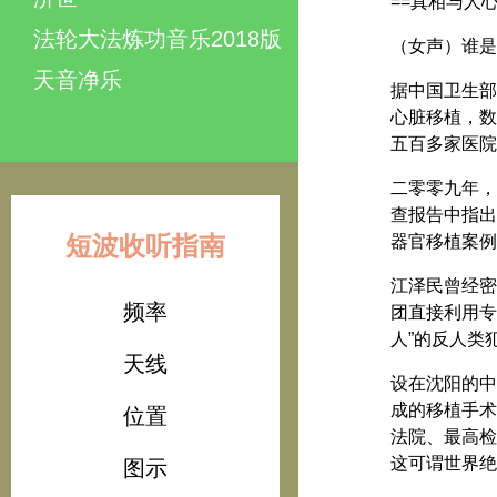
==真相与人心
法轮大法炼功音乐2018版
（女声）谁是
天音净乐
据中国卫生部
心脏移植，数
五百多家医院
二零零九年，加
查报告中指出
短波收听指南
器官移植案例
江泽民曾经密
频率
团直接利用专
人”的反人类
天线
设在沈阳的中
成的移植手术
位置
法院、最高检
这可谓世界绝
图示