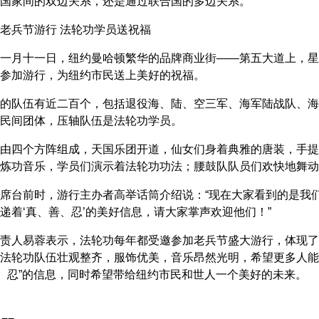
国家间的双边关系，还是通过联合国的多边关系。
老兵节游行 法轮功学员送祝福
一月十一日，纽约曼哈顿繁华的品牌商业街——第五大道上，星
参加游行，为纽约市民送上美好的祝福。
的队伍有近二百个，包括退役海、陆、空三军、海军陆战队、海
民间团体，压轴队伍是法轮功学员。
由四个方阵组成，天国乐团开道，仙女们身着典雅的唐装，手提
炼功音乐，学员们演示着法轮功功法；腰鼓队队员们欢快地舞动
席台前时，游行主办者高举话筒介绍说：“现在大家看到的是我
递着‘真、善、忍’的美好信息，请大家掌声欢迎他们！”
责人易蓉表示，法轮功每年都受邀参加老兵节盛大游行，体现了
法轮功队伍壮观整齐，服饰优美，音乐昂然光明，希望更多人能
善、忍”的信息，同时希望带给纽约市民和世人一个美好的未来。