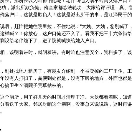
所长。那所长以为咱都怕他呢！老伴问他为啥不给闺女落户口？
轮功，派出所欺负俺。俺全家都炼法轮功，大家给评评理，真、
俺落户口，这就是欺负人！这就是派出所干的事，是江泽民干的
说后，赶忙把她往院里拉，不住地说：“大姨、大姨，您别喊了，
这样喊？！你放心，这户口俺还不入了。看我不把三十六条街给
剩没给老伴跪下了，进了院就喊快给她入户口。
相，该明着讲时，就明着讲。有时咱也注意安全，资料多了，该
。
，到处找地方租房子，有朋友介绍到一个被卖掉的工厂里住。工
年没有人打扫了，粪便到处都是，没有下脚的地方，外面也都是
心搞卫生？满院子荒草枯枝的。
这个厕所，用了好几天的时间才清理干净。大伙都看着呢，知道
分着送了大家。邻居对咱这个亲啊，没事总来说说话，这时再讲
。
=