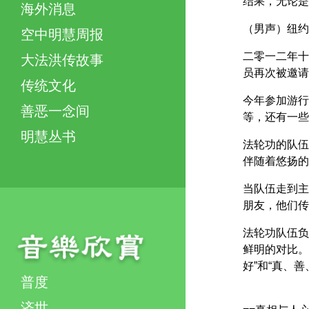
结果，无论是
海外消息
（男声）纽约
空中明慧周报
二零一二年十
大法洪传故事
员再次被邀请
传统文化
今年参加游行
善恶一念间
等，还有一些
明慧丛书
法轮功的队伍
伴随着悠扬的
当队伍走到主
朋友，他们传
法轮功队伍负
鲜明的对比。
好”和“真、
普度
济世