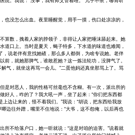
医院。我说：“没事，我有师父管着哩。”儿子不依，哪肯听
，也没怎么出血。夜里睡醒觉，用手一摸，伤口处凉凉的，
不算数，拽着人家的脖领子，非得让人家把唾沫舔起来。她
水道口上。当时是夏天，蝇子特多，下水道的味道也难闻，
来了，说老伴有意找她碴，那么多人都倒，为啥专说她。老伴
以前，就她那脾气，谁敢惹她？这一炼法轮功，没脾气了。
不解气，就坐这再骂一会儿。”二蛋他妈还真坐那骂上了。骂
但是对恶人，我的性格可丝毫也不含糊。有一次，派出所的
做好人，咋的了？我大吼一声，坐了起来：“你们把东西都
是上边让来的，怪不着我们。”我说：“胡说，把东西给我放
哼唧边往外蹭，嘴里不住地说：“大爷，这不怨俺，以后再也
出所不给落户口，她一听就说：“这是对咱的迫害。”说着就