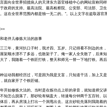
言面向全世界招揽病人的天津东方器官移植中心的网站宣称同样
于政府的支持。最高法院、最高检察院、公安部、司法部、卫生
。这在全世界范围内都是独一无二的。”。以上文字在盗取器官
==
和老伴儿修炼大法的故事
三三年，黄河扒口子时，我才四、五岁。只记得看不到边的水，
屋架顺水漂不了多远，也散架子了。俺一家人全失散了，后来知
大了，我随着一个铁匠打铁，整天和师兄一替一下地打铁。再后
种运动我都经历过，可是因为我是文盲，只知道干活，加上又是
，就自家开了个铁匠铺。
年开始修炼大法的。当时是在炼功点上听的录音，就知道师父讲
不知怎么脱落了。那砂轮有锅盖大，转速每分钟两千五百转。以
体后，再从房顶上打出一个洞甩出去。这次砂轮先落到我跪着的