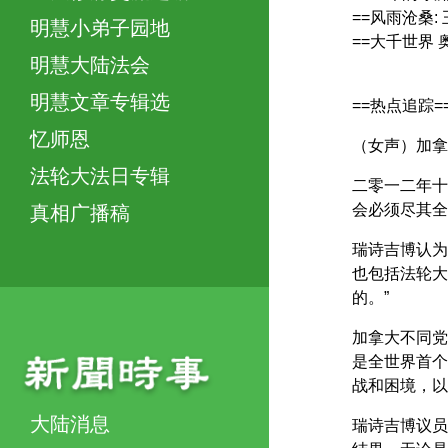
==风雨沧桑
明慧小弟子园地
==大千世界 
明慧大陆法会
明慧文章专辑选
==热点追踪=
忆师恩
（女声）加拿
法轮大法日专辑
二零一二年十
会必须尽其全
真相广播稿
瑞诗吉博认为
也包括法轮大
的。”
加拿大不同党
是全世界首个
战和困境，以
大陆消息
瑞诗吉博议员