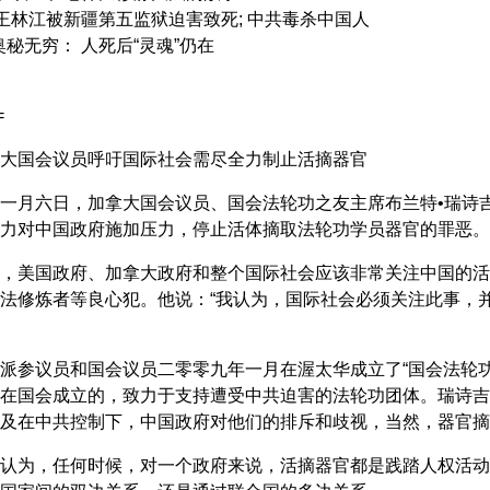
: 王林江被新疆第五监狱迫害致死; 中共毒杀中国人
奥秘无穷： 人死后“灵魂”仍在
=
大国会议员呼吁国际社会需尽全力制止活摘器官
一月六日，加拿大国会议员、国会法轮功之友主席布兰特•瑞诗吉博（B
力对中国政府施加压力，停止活体摘取法轮功学员器官的罪恶。
，美国政府、加拿大政府和整个国际社会应该非常关注中国的活
法修炼者等良心犯。他说：“我认为，国际社会必须关注此事，
派参议员和国会议员二零零九年一月在渥太华成立了“国会法轮
在国会成立的，致力于支持遭受中共迫害的法轮功团体。瑞诗吉
及在中共控制下，中国政府对他们的排斥和歧视，当然，器官摘
认为，任何时候，对一个政府来说，活摘器官都是践踏人权活动