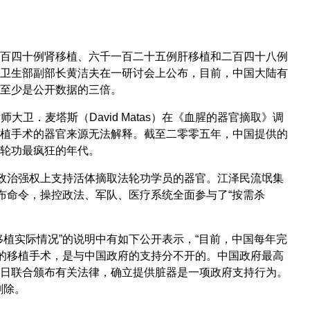
百四十例肾移植、六千一百二十五例肝移植和二百四十八例
卫生部副部长黄洁夫在一研讨会上公布，目前，中国大陆有
至少是公开数据的三倍。
师大卫．麦塔斯（David Matas）在《血腥的器官摘取》调
植手术的器官来源无法解释。截至二零零五年，中国提供的
轮功最疯狂的年代。
从政治强权上支持活体摘取法轮功学员的器官。江泽民流氓集
布命令，操控政法、军队、医疗系统全面参与了“按需杀
植实际情况”的说明中有如下公开表示，“目前，中国每年完
量的移植手术，是与中国政府的支持分不开的。中国政府最高
日联合颁布有关法律，确立提供脏器是一项政府支持行为。
删除。