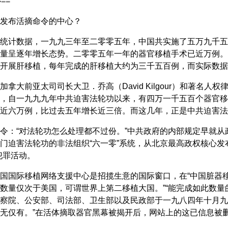
==
发布活摘命令的中心？
统计数据，一九九三年至二零零五年，中国共实施了五万九千五
量呈逐年增长态势。二零零五年一年的器官移植手术已近万例。
开展肝移植，每年完成的肝移植大约为三千五百例，而实际数据
拿大前亚太司司长大卫．乔高（David Kilgour）和著名人权律
，自一九九九年中共迫害法轮功以来，有四万一千五百个器官移
近六万例，比过去五年增长近三倍。而这几年，正是中共迫害法
令：“对法轮功怎么处理都不过份。”中共政府的内部规定早就
门迫害法轮功的非法组织“六一零”系统，从北京最高政权核心发
犯罪活动。
国国际移植网络支援中心是招揽生意的国际窗口，在“中国脏器移
数量仅次于美国，可谓世界上第二移植大国。”“能完成如此数
察院、公安部、司法部、卫生部以及民政部于一九八四年十月九
无仅有。”在活体摘取器官黑幕被揭开后，网站上的这已信息被