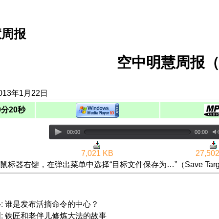
慧周报
空中明慧周报（
013年1月22日
9分20秒
00:00
00:00
7,021 KB
27,50
鼠标器右键，在弹出菜单中选择“目标文件保存为…”（Save Targ
心: 谁是发布活摘命令的中心？
洲: 铁匠和老伴儿修炼大法的故事