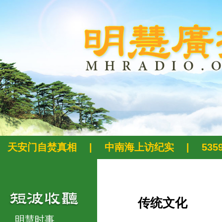
天安门自焚真相
|
中南海上访纪实
|
53
传统文化
明慧时事