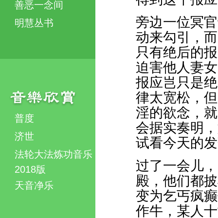
善恶一念间
旁边一位冥官
明慧丛书
动来勾引，而
只有绝后的报
迫害他人妻女
报应岂只是绝
律太宽松，但
淫的欲念，就
普度
会据实奏明，
济世
试看今天的发
法轮大法炼功音乐
过了一会儿，
2018版
殿，他们都披
天音净乐
变为乞丐疯癫
作牛，某人十