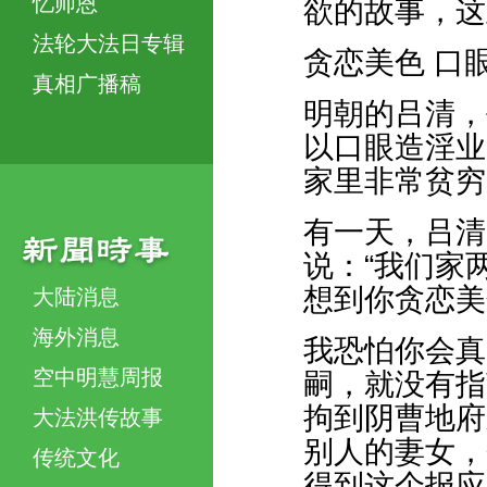
忆师恩
欲的故事，这
法轮大法日专辑
贪恋美色 口
真相广播稿
明朝的吕清，
以口眼造淫业
家里非常贫穷
有一天，吕清
说：“我们家
想到你贪恋美
大陆消息
海外消息
我恐怕你会真
空中明慧周报
嗣，就没有指
拘到阴曹地府
大法洪传故事
别人的妻女，
传统文化
得到这个报应