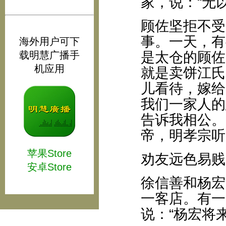
家，说：“无
顾佐坚拒不受
事。一天，有
海外用户可下
载明慧广播手
是太仓的顾佐
机应用
就是卖饼江氏
儿看待，嫁给
我们一家人的
告诉我相公。
帝，明孝宗听
苹果Store
劝友远色易贱
安卓Store
徐信善和杨宏
一客店。有一
说：“杨宏将