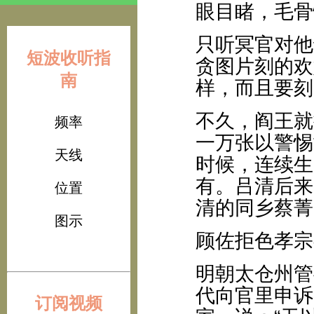
眼目睹，毛骨
只听冥官对他
短波收听指
贪图片刻的欢
南
样，而且要刻
不久，阎王就
频率
一万张以警惕
天线
时候，连续生
有。吕清后来
位置
清的同乡蔡菁
图示
顾佐拒色孝宗
明朝太仓州管
代向官里申诉
订阅视频