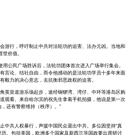
会游行，呼吁制止中共对法轮功的迫害、法办元凶。当地和
普世价值。
制使用公民广场胜诉后，法轮功团体首次进入广场举行集会。
有言论、结社自由，而令他感动的是法轮功学员十多年来面
有毅力的决心意志，去抗衡邪恶政权的迫害。
角英皇道游乐场起步，途经铜锣湾、湾仔、中环等港岛区购
道观看。来自哈尔滨的祝先生拿着手机拍摄，他说是第一次
，还有警察维持（秩序）。”
止中共人权暴行，声援中国民众退出中共。多位因坚持“真
经历。包括美国，欧洲多个国家及新西兰等国政要出席研讨