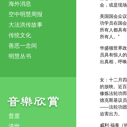
海外消息
会，或是现场
空中明慧周报
美国国会众议员
功学员在国会
大法洪传故事
所有人都具有
传统文化
所有人。”
善恶一念间
华盛顿世界政
员具有惊人的
明慧丛书
出真相，呼唤
女：十二月四
的放映。近百
修炼法轮功而
德克斯基议员
——法轮功团
迫害出力。
普度
威利·福泰（Wi
济世