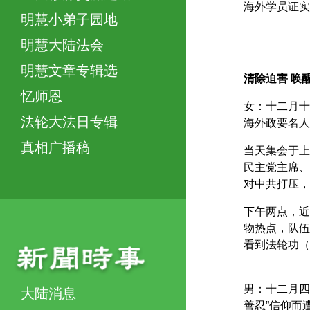
海外学员证实
明慧小弟子园地
明慧大陆法会
明慧文章专辑选
清除迫害 唤
忆师恩
女：十二月十
法轮大法日专辑
海外政要名人
真相广播稿
当天集会于上
民主党主席、
对中共打压，
下午两点，近
物热点，队伍
看到法轮功（
男：十二月四
大陆消息
善忍”信仰而