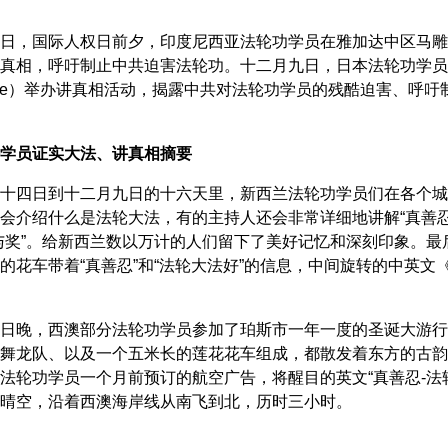
日，国际人权日前夕，印度尼西亚法轮功学员在雅加达中区马雕
真相，呼吁制止中共迫害法轮功。十二月九日，日本法轮功学员在爱知县名
akae）举办讲真相活动，揭露中共对法轮功学员的残酷迫害、呼
学员证实大法、讲真相摘要
十四日到十二月九日的十六天里，新西兰法轮功学员们在各个城
会介绍什么是法轮大法，有的主持人还会非常详细地讲解“真善忍”
与奖”。给新西兰数以万计的人们留下了美好记忆和深刻印象。
的花车带着“真善忍”和“法轮大法好”的信息，中间旋转的中英
日晚，西澳部分法轮功学员参加了珀斯市一年一度的圣诞大游行
舞龙队、以及一个五米长的莲花花车组成，都散发着东方的古韵
轮功学员一个月前预订的航空广告，将醒目的英文“真善忍-法轮功”（BE T
晴空，沿着西澳海岸线从南飞到北，历时三小时。