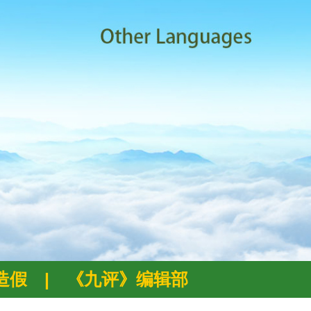
例造假
|
《九评》编辑部