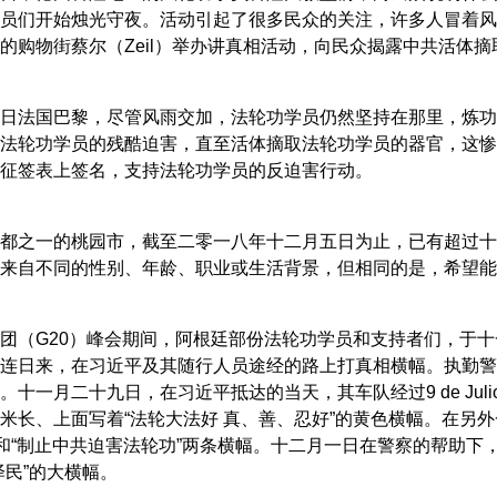
员们开始烛光守夜。活动引起了很多民众的关注，许多人冒着风
的购物街蔡尔（Zeil）举办讲真相活动，向民众揭露中共活体
日法国巴黎，尽管风雨交加，法轮功学员仍然坚持在那里，炼功
法轮功学员的残酷迫害，直至活体摘取法轮功学员的器官，这惨烈
征签表上签名，支持法轮功学员的反迫害行动。
都之一的桃园市，截至二零一八年十二月五日为止，已有超过十
来自不同的性别、年龄、职业或生活背景，但相同的是，希望能
团（G20）峰会期间，阿根廷部份法轮功学员和支持者们，于
连日来，在习近平及其随行人员途经的路上打真相横幅。执勤警
。十一月二十九日，在习近平抵达的当天，其车队经过9 de Juli
米长、上面写着“法轮大法好 真、善、忍好”的黄色横幅。在另
”和“制止中共迫害法轮功”两条横幅。十二月一日在警察的帮助
泽民”的大横幅。