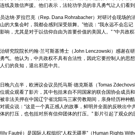
连线及致信声援。他们表示，法轮功学员的非凡勇气让人们看到
达纳·罗拉巴克（Rep. Dana Rohrabacher）对研讨
山的大集会时，我都会感到深受鼓舞。”他说：“我永远不会忘
影响，尤其是对于以信仰自由为首要价值的美国人。” “中共政
治研究院院长约翰·兰可斯基博士（John Lenczowski）
勇气。他认为，中共政权不具有合法性，因此它要控制人的思想
人们的良知，退出邪恶中共。
日晚六点半，欧洲议会议员托马斯·德克斯基（Tomas Zdech
位观众观看了影片，其中包括来自不同国家的联合国协会成员和
被非法关押在中国辽宁省沈阳马三家劳教期间，亲身经历种种酷
对观众说：“这是一个真正感人的故事，鲜明并全面的反映出中
体的打压，也包括对所有信仰团体的打压。” 影片引起了观众
lly Fautré）是国际人权组织“人权无疆界”（Human Rights W