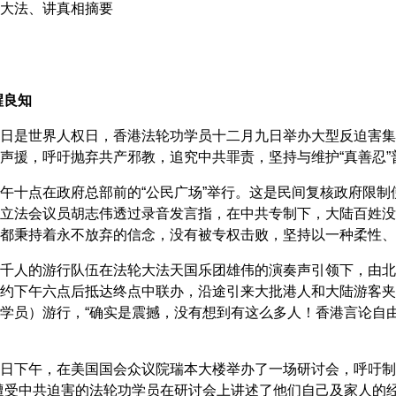
大法、讲真相摘要
醒良知
日是世界人权日，香港法轮功学员十二月九日举办大型反迫害集
声援，呼吁抛弃共产邪教，追究中共罪责，坚持与维护“真善忍”
午十点在政府总部前的“公民广场”举行。这是民间复核政府限
立法会议员胡志伟透过录音发言指，在中共专制下，大陆百姓没
都秉持着永不放弃的信念，没有被专权击败，坚持以一种柔性、
千人的游行队伍在法轮大法天国乐团雄伟的演奏声引领下，由北
约下午六点后抵达终点中联办，沿途引来大批港人和大陆游客夹
学员）游行，“确实是震撼，没有想到有这么多人！香港言论自由
日下午，在美国国会众议院瑞本大楼举办了一场研讨会，呼吁制
遭受中共迫害的法轮功学员在研讨会上讲述了他们自己及家人的