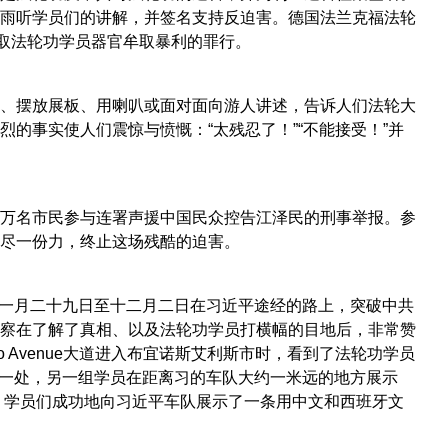
雨听学员们的讲解，并签名支持反迫害。德国法兰克福法轮
摘取法轮功学员器官牟取暴利的罪行。
、摆放展板、用喇叭或面对面向游人讲述，告诉人们法轮大
的事实使人们震惊与愤慨：“太残忍了！”“不能接受！”并
万名市民参与连署声援中国民众控告江泽民的刑事举报。参
尽一份力，终止这场残酷的迫害。
十一月二十九日至十二月二日在习近平途经的路上，突破中共
察在了解了真相、以及法轮功学员打横幅的目地后，非常赞
o Avenue大道进入布宜诺斯艾利斯市时，看到了法轮功学员
外一处，另一组学员在距离习的车队大约一米远的地方展示
下，学员们成功地向习近平车队展示了一条用中文和西班牙文