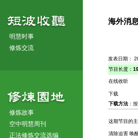
海外消
明慧时事
修炼交流
发表日期： 20
节目长度：
1
在线收听
下载
下载方法
：按
修炼故事
这期节目的主
空中明慧周刊
清除迫害 唤
正法修炼交流选编