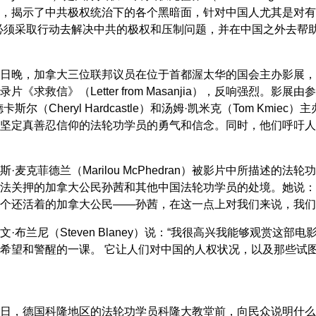
，揭示了中共极权统治下的各个黑暗面，针对中国人尤其是对有
必须采取行动去解决中共的极权和压制问题，并在中国之外去帮
日晚，加拿大三位联邦议员在位于首都渥太华的国会主办影展，为
《求救信》（Letter from Masanjia），反响强烈。影展由参
卡斯尔（Cheryl Hardcastle）和汤姆·凯米克（Tom K
坚定真善忍信仰的法轮功学员的勇气和信念。同时，他们呼吁人
斯·麦克菲德兰（Marilou McPhedran）被影片中所描述
法关押的加拿大公民孙茜和其他中国法轮功学员的处境。她说：
个还活着的加拿大公民——孙茜，在这一点上对我们来说，我们
文·布兰尼（Steven Blaney）说：“我很高兴我能够观赏
希望和警醒的一课。 它让人们对中国的人权状况，以及那些试
日，德国科隆地区的法轮功学员科隆大教堂前，向民众说明什么