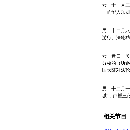
女：十一月三
一的华人乐团
男：十二月八日
游行。法轮功
女：近日，美国德
分校的（Univ
国大陆对法轮
男：十二月一日
城”，声援三
相关节目