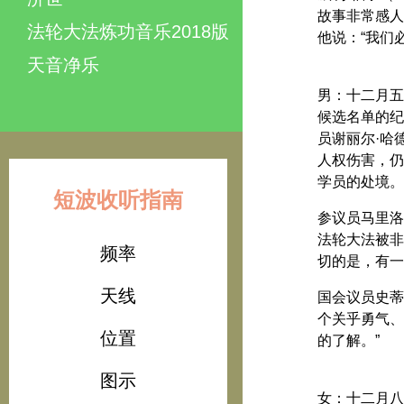
故事非常感人
法轮大法炼功音乐2018版
他说：“我们
天音净乐
男：十二月五
候选名单的纪录片
员谢丽尔·哈德
人权伤害，仍
学员的处境。
短波收听指南
参议员马里洛
法轮大法被非
频率
切的是，有一
天线
国会议员史蒂
个关乎勇气、
位置
的了解。”
图示
女：十二月八