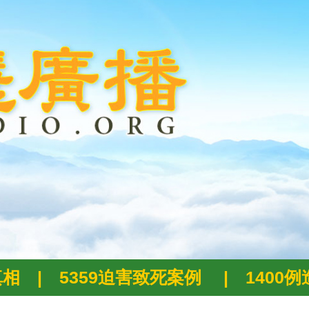
真相
|
5359迫害致死案例
|
1400