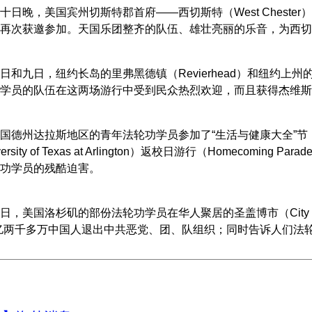
十日晚，美国宾州切斯特郡首府——西切斯特（West Chest
再次获邀参加。天国乐团整齐的队伍、雄壮亮丽的乐音，为西切
和九日，纽约长岛的里弗黑德镇（Revierhead）和纽约上州的杰
学员的队伍在这两场游行中受到民众热烈欢迎，而且获得杰维斯
州达拉斯地区的青年法轮功学员参加了“生活与健康大全”节（Holistic Fe
ersity of Texas at Arlington）返校日游行（Homec
功学员的残酷迫害。
，美国洛杉矶的部份法轮功学员在华人聚居的圣盖博市（City of San 
亿两千多万中国人退出中共恶党、团、队组织；同时告诉人们法