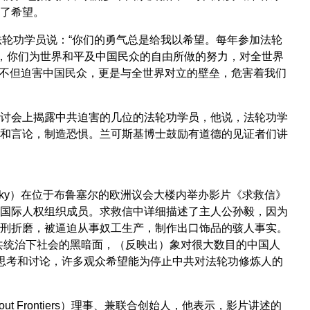
了希望。
会现场的法轮功学员说：“你们的勇气总是给我以希望。每年参加法轮
记，你们为世界和平及中国民众的自由所做的努力，对全世界
权不但迫害中国民众，更是与全世界对立的壁垒，危害着我们
感谢在研讨会上揭露中共迫害的几位的法轮功学员，他说，法轮功学
和言论，制造恐惧。兰可斯基博士鼓励有道德的见证者们讲
ovsky）在位于布鲁塞尔的欧洲议会大楼内举办影片《求救信》
国际人权组织成员。求救信中详细描述了主人公孙毅，因为
刑折磨，被逼迫从事奴工生产，制作出口饰品的骇人事实。
共统治下社会的黑暗面，（反映出）象对很大数目的中国人
的思考和讨论，许多观众希望能为停止中共对法轮功修炼人的
ithout Frontiers）理事、兼联合创始人，他表示，影片讲述的