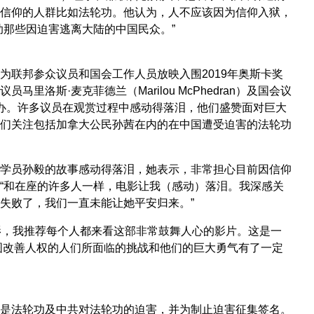
信仰的人群比如法轮功。他认为，人不应该因为信仰入狱，
助那些因迫害逃离大陆的中国民众。”
联邦参众议员和国会工作人员放映入围2019年奥斯卡奖
议员马里洛斯·麦克菲德兰（Marilou McPhedran）及国会议
miec）主办。许多议员在观赏过程中感动得落泪，他们盛赞面对巨大
们关注包括加拿大公民孙茜在内的在中国遭受迫害的法轮功
的法轮功学员孙毅的故事感动得落泪，她表示，非常担心目前因信仰
“和在座的许多人一样，电影让我（感动）落泪。我深感关
失败了，我们一直未能让她平安归来。”
这部电影，我推荐每个人都来看这部非常鼓舞人心的影片。这是一
图改善人权的人们所面临的挑战和他们的巨大勇气有了一定
是法轮功及中共对法轮功的迫害，并为制止迫害征集签名。