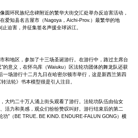
像圆环民族纪念碑附近的繁华大街交汇处举办反迫害活动，
古屋市（Nagoya，Aichi-Prov.）最繁华的地
吁制止迫害，并征集签名声援全球诉江。
市和地区，参加了十三场圣诞游行。在游行中，路过主席台
的意义，在怀乌库（Waiuku）区法轮功团体的舞龙队还获
最后一场游行十二月九日在哈密尔顿市举行，这是新西兰第四
文《转法轮》书本模型很是引人注目。
，大约二十万人涌上街头观看了游行。法轮功队伍由仙女
、活力和美感，观众们纷纷赞叹叫好。游行结束后的第二
RUE. BE KIND. ENDURE-FALUN GONG）横