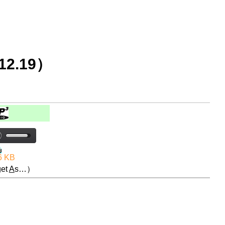
2.19）
6 KB
et
A
s…）