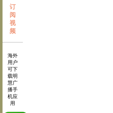
订
阅
视
频
海外
用户
可下
载明
慧广
播手
机应
用