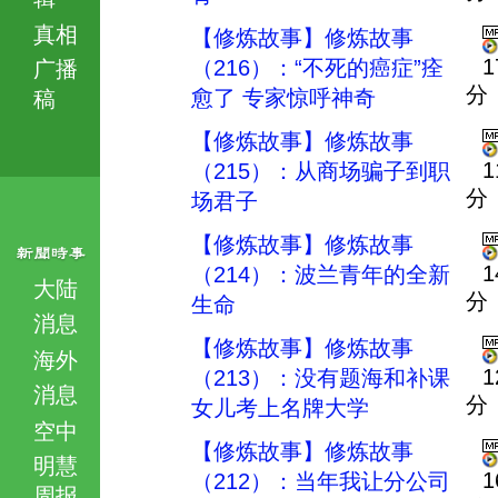
真相
【修炼故事】修炼故事
1
（216）：“不死的癌症”痊
广播
分
愈了 专家惊呼神奇
稿
【修炼故事】修炼故事
1
（215）：从商场骗子到职
分
场君子
【修炼故事】修炼故事
1
（214）：波兰青年的全新
大陆
分
生命
消息
【修炼故事】修炼故事
海外
1
（213）：没有题海和补课
消息
分
女儿考上名牌大学
空中
【修炼故事】修炼故事
明慧
1
（212）：当年我让分公司
周报