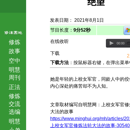
绝望
发表日期： 2021年8月1日
节目长度：
9分52秒
修炼
在线收听
00:00
故事
下载
2
空中
下载方法
：按鼠标器右键，在弹出菜单中选择
明慧
周刊
她是年轻的上校女军官，同龄人中的佼
内心深处的痛苦却不为人知。
正法
修炼
交流
文章取材编写自明慧网：上校女军官修
选编
大法的故事
https://www.minghui.org/mh/articles/20
明慧
上校女军官修炼法轮大法的故事-305408.
小弟