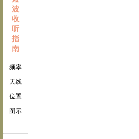
波
收
听
指
南
频率
天线
位置
图示