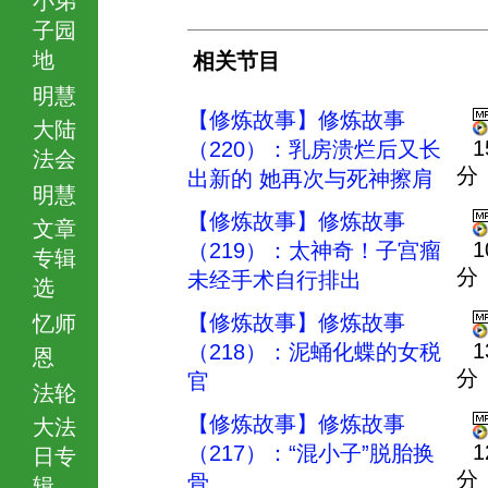
子园
地
相关节目
明慧
【修炼故事】修炼故事
大陆
1
（220）：乳房溃烂后又长
法会
分
出新的 她再次与死神擦肩
明慧
【修炼故事】修炼故事
文章
1
（219）：太神奇！子宫瘤
专辑
分
未经手术自行排出
选
【修炼故事】修炼故事
忆师
1
（218）：泥蛹化蝶的女税
恩
分
官
法轮
【修炼故事】修炼故事
大法
1
（217）：“混小子”脱胎换
日专
分
骨
辑