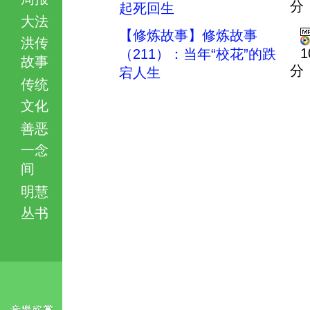
分
起死回生
大法
【修炼故事】修炼故事
洪传
1
（211）：当年“校花”的跌
故事
分
宕人生
传统
文化
善恶
一念
间
明慧
丛书