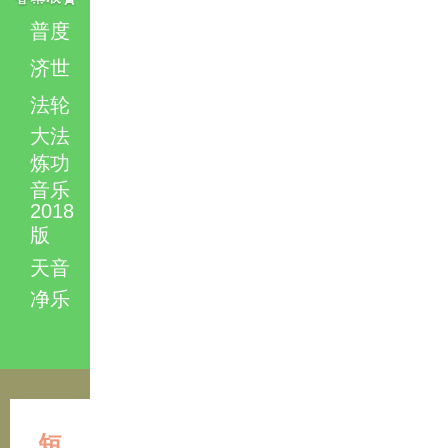
普度
济世
法轮
大法
炼功
音乐
2018
版
天音
净乐
短