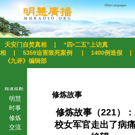
天安门自焚真相
|
“四•二五”上访真
相
|
5359迫害致死案例
|
1400例造假
|
《九评》编辑部
修炼故事
明慧
时事
修炼故事（221）
修炼
校女军官走出了病
交流