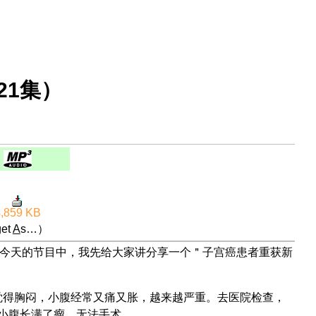
21集）
4,859 KB
et
A
s…）
今天的节目中，我先给大家讲分享一个＂子宫癌患者重获新
觉得胸闷，小腹经常又痛又胀，越来越严重。去医院检查，
且小腹长满了瘤，无法手术。