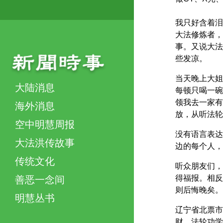
我只好含着泪
大法修炼者，
事。又说大法
些发凉。
当天晚上大姐
大陆消息
每顿只喝一碗
领我去一家有
海外消息
放，从听法轮
空中明慧周报
没有语言表达
大法洪传故事
边的每个人，
传统文化
听众朋友们，
得福报。相反
善恶一念间
则后悔晚矣。
明慧丛书
辽宁省北票市
财，法轮功学