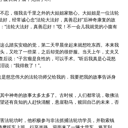
不忍，领我去千里之外的大姑姐家散心。大姑姐是一位法轮
法好，经常诚心念“法轮大法好，真善忍好”后神奇康复的故
：“法轮大法好，真善忍好！”哎！不一会儿我就觉的小腹有
这么踏实安稳的觉，第二天早晨坐起来就想吃东西。本来我
头，又吃了一些菜，之后却觉的很舒服。当天上午，丈夫又
查后说：“子宫瘤是良性的，可以手术。”听后我真是心花怒
说：“我得救了！”。
这是慈悲伟大的法轮功师父给我的．我要把我的故事告诉身
其中神奇的故事太多太多了。古时候，人们都常说，敬佛法
望还有良知的人赶快清醒，悬崖勒马，赎回自己的未来，否
害法轮功时，他积极参与非法抓捕法轮功学员，并勒索钱
义骑摩托车上班，行至半路，迎面来了一辆大货车，将其刮