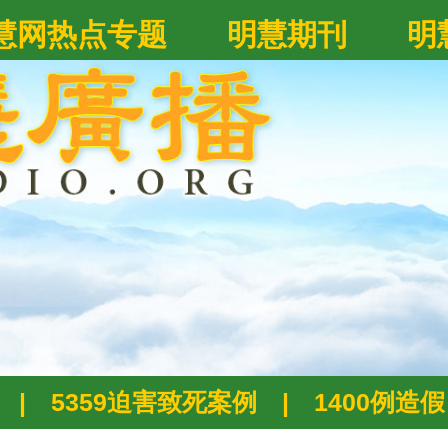
慧网热点专题
明慧期刊
明
|
5359迫害致死案例
|
1400例造假