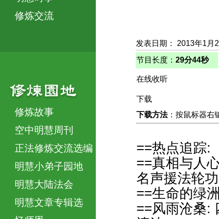
修炼交流
发表日期： 2013年1月
节目长度：
29分44秒
在线收听
下载
修炼故事
下载方法
：按鼠标器右键，
空中明慧周刊
==热点追踪:
正法修炼交流选编
==真相与人
明慧小弟子园地
名声援法轮功学
明慧大陆法会
==生命的绿洲
明慧文章专辑选
==风雨沧桑