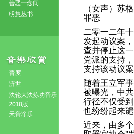
善恶一念间
（女声）苏格
明慧丛书
罪恶
二零一二年十
发起动议案，
查并停止这一
党派的支持，
支持该动议案
普度
随着王立军事
济世
被曝光，中共
法轮大法炼功音乐
行径不仅受到
2018版
也纷纷起来谴
天音净乐
近来，由多个