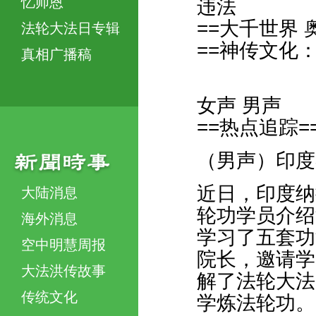
忆师恩
违法
==大千世界
法轮大法日专辑
==神传文化
真相广播稿
女声 男声
==热点追踪=
（男声）印度
近日，印度纳
大陆消息
轮功学员介绍
海外消息
学习了五套功
空中明慧周报
院长，邀请学
大法洪传故事
解了法轮大法
传统文化
学炼法轮功。