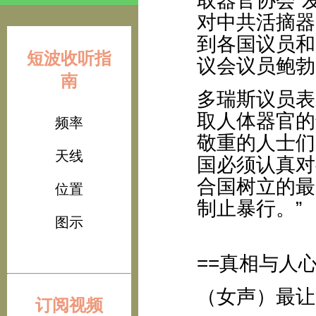
取器官协会”
对中共活摘器
到各国议员和
短波收听指
议会议员鲍勃
南
多瑞斯议员表
取人体器官的
频率
敬重的人士们
天线
国必须认真对
合国树立的最
位置
制止暴行。”
图示
==真相与人心
（女声）最让
订阅视频