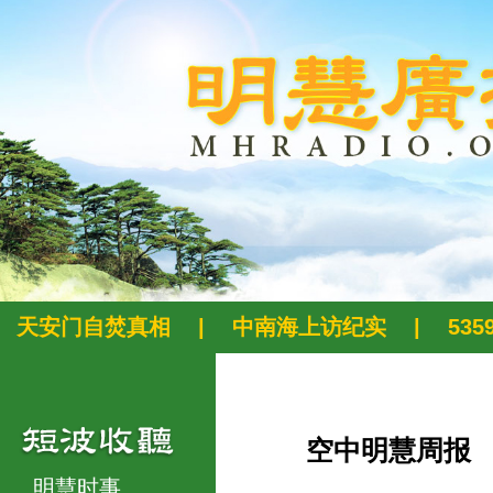
天安门自焚真相
|
中南海上访纪实
|
53
空中明慧周报
明慧时事