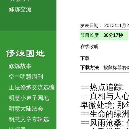
修炼交流
发表日期： 2013年1月
节目长度：
30分17秒
在线收听
下载
修炼故事
下载方法
：按鼠标器右键，
空中明慧周刊
==热点追踪:
正法修炼交流选编
==真相与人
明慧小弟子园地
卑微处境; 那
明慧大陆法会
==生命的绿洲
明慧文章专辑选
==风雨沧桑