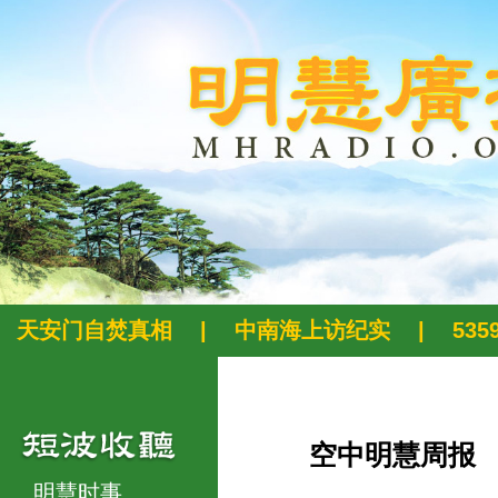
天安门自焚真相
|
中南海上访纪实
|
53
空中明慧周报
明慧时事