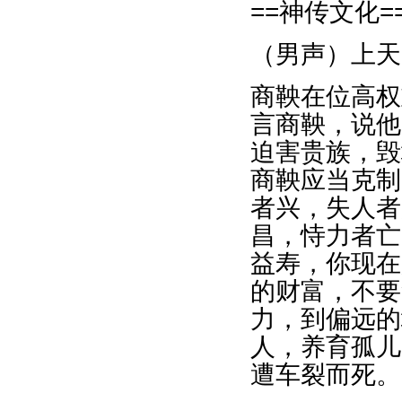
==神传文化=
（男声）上天
商鞅在位高权
言商鞅，说他
迫害贵族，毁
商鞅应当克制
者兴，失人者
昌，恃力者亡
益寿，你现在
的财富，不要
力，到偏远的
人，养育孤儿
遭车裂而死。