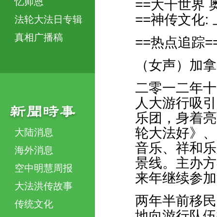
忆师恩
==大千世界
==神传文化:
法轮大法日专辑
真相广播稿
==热点追踪=
（女声）加拿
二零一二年十
人大游行吸引
乐团，身着亮
轮大法好》、
大陆消息
音乐、祥和乐
海外消息
景线。主办方
空中明慧周报
来年继续参加
大法洪传故事
两年半前移民
传统文化
地向游行队伍