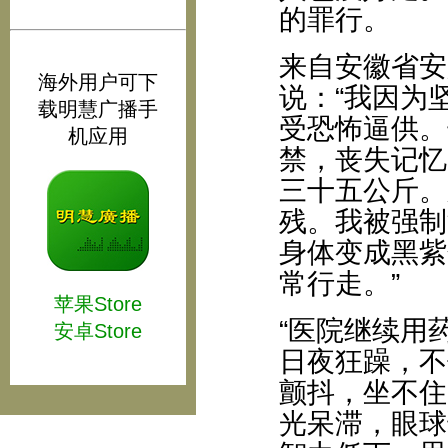
的罪行。
来自安徽省安
海外用户可下
说：“我因为
载明慧广播手
受恐怖逼供。
机应用
禁，丧失记忆
三十五公斤。
残。我被强制
身体变成黑紫
常行走。”
苹果Store
“医院继续用
安卓Store
日夜狂躁，不
颤抖，坐不住
光呆滞，眼球