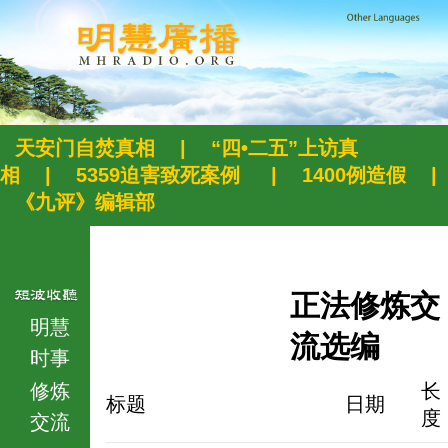
天安门自焚真相
|
“四•二五”上访真
相
|
5359迫害致死案例
|
1400例造假
|
《九评》编辑部
正法修炼交
明慧
流选编
时事
修炼
长
标题
日期
度
交流