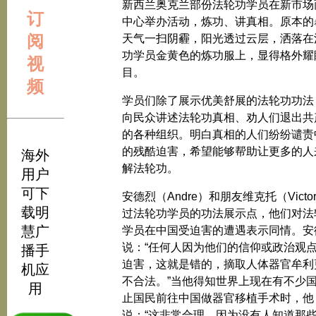
新西兰奥克兰部份法轮功学员在新市场
订
中心举办活动，炼功、讲真相。原本的
阅
天气一扫阴霾，阳光透过云层，洒落在
功学员金黄色的炼功服上，显得格外耀
视
目。
频
学员们除了展示优美舒展的法轮功功法
向民众讲述法轮功真相、劝人们退出共
的各种组织。明白真相的人们纷纷谴责
的残酷迫害，希望能够帮助让更多的人
海外
解法轮功。
用户
可下
安德烈（Andre）和朋友维克托（Victo
载明
过法轮功学员的功法展示点，他们对法
慧广
学员在中国受迫害的遭遇表示同情。安
说：“任何人因为他们的信仰或政治观
播手
迫害，这就是错的，摘取人体器官牟利
机应
不合法。”当他得知世界上现在有不少
用
止国民前往中国做器官移植手术时，他
说：“这非常合理，因为没有人知道那