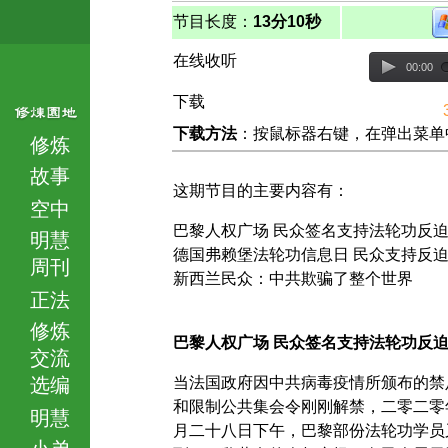
节目长度：
13分10秒
在线收听
00:00
下载
下载方法
：按鼠标器右键，在弹出菜单中选择
修炼
故事
这期节目的主要内容有：
空中
巴黎人权广场 民众签名支持法轮功反
明慧
德国弗赖堡法轮功信息日 民众支持反
周刊
新西兰民众：中共欺骗了整个世界
正法
修炼
巴黎人权广场 民众签名支持法轮功反
交流
选编
当法国政府因中共病毒疫情所颁布的禁
和限制公共集会令刚刚解禁，二零二零
明慧
月二十八日下午，巴黎部份法轮功学员
小弟