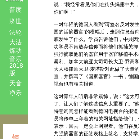
说：“我经常看见你们在街头揭露中共
普度
你们啊！”
济世
一对年轻的德国人看到“请签名反对发
法轮
国的活摘器官”的横幅后，走到信息台
底发生了什么。学员告诉他们，中共因
大法
功学员不肯放弃信仰而将他们抓捕关押
炼功
强行摘取他们的器官用于器官移植手术
音乐
暴利。加拿大前亚太司司长大卫·乔高
2018
大人权律师大卫·麦塔斯对此做了大量
版
查，并撰写了《国家器官》一书，德国
天音
视台也有相关报道。
净乐
这对青年人听后非常震惊，说：“这太
了。让人们了解这些信息太重要了。”
特意询问怎样能看到德国电视台的报道
员将传单上印着的相关网址指给他们，
表示，回去一定会上网观看。他们在反
共强摘器官的征签表格上签名，支持学
短