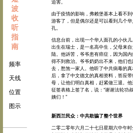
迫害。
波
由于疫情的影响，弗赖堡基本上看不到
收
游客了，但是偶尔还是可以看到几个华
听
孔。
指
信息台前，出现一个华人面孔的小伙儿
南
出生在瑞士，是一名高中生，父母来自
陆。他诉苦，爷爷患有癌症，因为国内
得不到救治。爷爷奶奶出不来，他们也
频率
去，愁煞一家人。他听了中共病毒的真
后，拿了中文德文的真相资料，答应带
天线
母，让他们明白真相，赶紧做三退。他
征签表格上签了名，说：“谢谢法轮功
位置
姨们！”
图示
新西兰民众：中共欺骗了整个世界
二零二零年六月二十七日星期六中午时