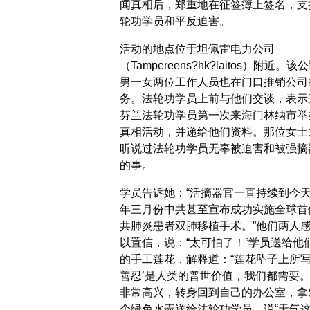
闻真相后，郑重地在征签簿上签名，支
轮功学员和平反迫害。
活动的地点位于坦佩雷电力公司
（Tampereens?hk?laitos）附近。该
男一女两位工作人员也在门口推销公司
务。法轮功学员上前与他们交谈，表示
芬兰法轮功学员第一次来海门林纳市举
真相活动，并递给他们资料。那位女士
听说过法轮功学员无辜被迫害和被强摘
的事。
学员告诉她：“活摘器官一直持续到今
年三月份中共甚至宣布成功实施全球首
共肺炎患者双肺移植手术。”他们两人
以置信，说：“太可怕了！”学员送给他
的手工莲花，解释道：“莲花坠子上所写
善忍’是人类的普世价值，我们都需要。
非常高兴，转身回到自己的办公室，拿
个绿色水壶送给法轮功学员，说“天气