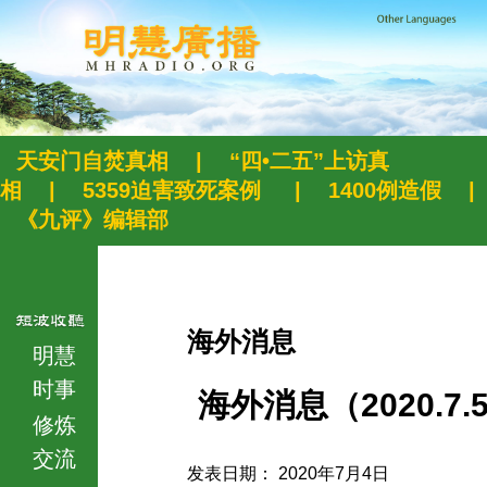
天安门自焚真相
|
“四•二五”上访真
相
|
5359迫害致死案例
|
1400例造假
|
《九评》编辑部
海外消息
明慧
时事
海外消息（2020.7.
修炼
交流
发表日期： 2020年7月4日