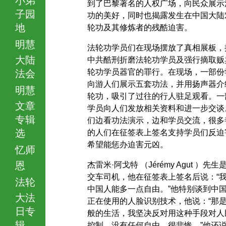
到了巴黎著名的人权广场，向民众展示
子园
功的美好，同时也揭露发生在中国大陆
地
轮功及其修炼者的残酷迫害。
明慧
法轮功学员们在现场摆放了真相展板，
大陆
中共酷刑折磨法轮功学员及强行摘取贩
轮功学员器官的罪行。在现场，一部份
法会
向游人们展示五套功法，并用扬声器介
明慧
轮功，吸引了过往的行人驻足观看。一
文章
学员向人们发放相关资料和进一步交谈
专辑
们边看功法演示，边和学员交流，很多
选
的人们在征签表上签名支持学员们反迫
希望能惩办迫害元凶。
忆师
恩
杰雷米·阿戈特 （Jérémy Agut ）先生
交车司机，他在征签表上签名后说：“
法轮
中国人能多一点自由。”他特别谈到中
大法
正在使用的人脸识别技术，他说：“那
日专
般的生活，我坚决反对用这种手段对人
辑
控制，没有任何自由，很悲惨。”他还说