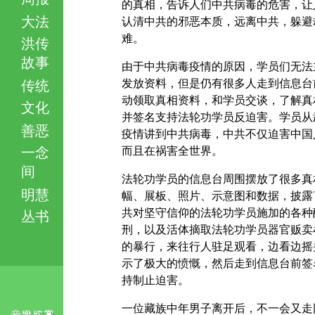
的真相，告诉人们中共病毒的危害，让
大法
认清中共的邪恶本质，远离中共，躲避
难。
洪传
故事
由于中共病毒疫情的原因，学员们无法
发放资料，但是仍有很多人走到信息台
传统
动领取真相资料，和学员交谈，了解真
文化
并签名支持法轮功学员反迫害。学员从
善恶
疫情讲到中共病毒，中共不仅迫害中国
一念
而且在祸害全世界。
间
法轮功学员的信息台周围摆放了很多真
明慧
幅、展板、照片、示意图和数据，披露
共对坚守信仰的法轮功学员施加的各种
丛书
刑，以及活体摘取法轮功学员器官贩卖
的暴行，来往行人驻足观看，边看边摇
示了极大的愤慨，然后走到信息台前签
持制止迫害。
一位藏族中年男子离开后，不一会又走