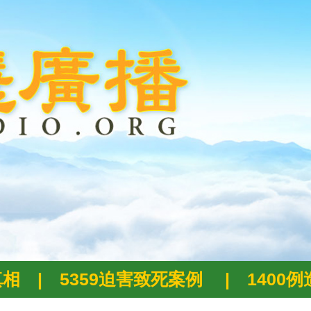
真相
|
5359迫害致死案例
|
1400