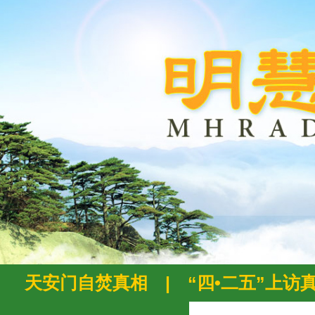
天安门自焚真相
|
“四•二五”上访