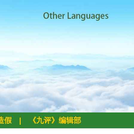
例造假
|
《九评》编辑部