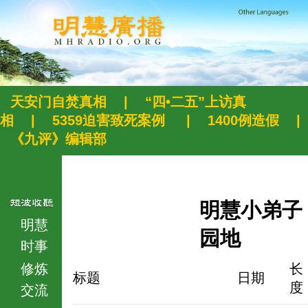
天安门自焚真相
|
“四•二五”上访真
相
|
5359迫害致死案例
|
1400例造假
|
《九评》编辑部
明慧小弟子
明慧
园地
时事
修炼
长
标题
日期
度
交流