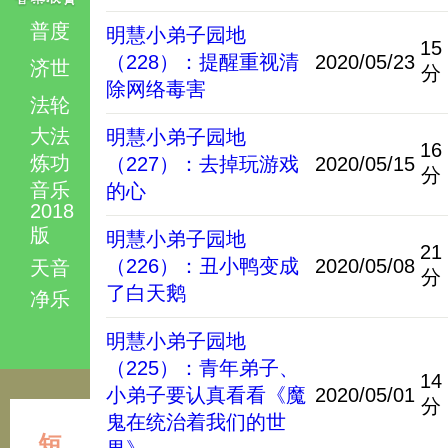
普度
明慧小弟子园地
15
（228）：提醒重视清
2020/05/23
济世
分
除网络毒害
法轮
大法
明慧小弟子园地
16
炼功
（227）：去掉玩游戏
2020/05/15
分
音乐
的心
2018
版
明慧小弟子园地
21
（226）：丑小鸭变成
2020/05/08
天音
分
了白天鹅
净乐
明慧小弟子园地
（225）：青年弟子、
14
小弟子要认真看看《魔
2020/05/01
分
鬼在统治着我们的世
短