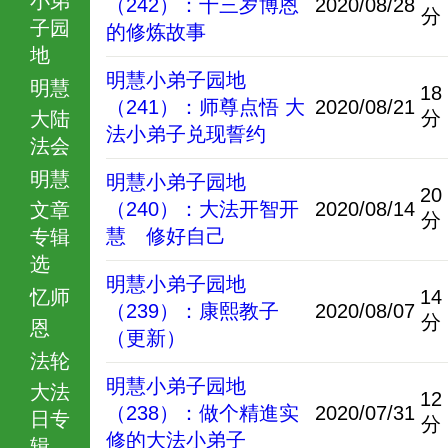
（242）：十三岁博恩
2020/08/28
分
子园
的修炼故事
地
明慧小弟子园地
明慧
18
（241）：师尊点悟 大
2020/08/21
分
大陆
法小弟子兑现誓约
法会
明慧
明慧小弟子园地
20
（240）：大法开智开
2020/08/14
文章
分
慧 修好自己
专辑
选
明慧小弟子园地
忆师
14
（239）：康熙教子
2020/08/07
分
恩
（更新）
法轮
明慧小弟子园地
大法
12
（238）：做个精進实
2020/07/31
日专
分
修的大法小弟子
辑