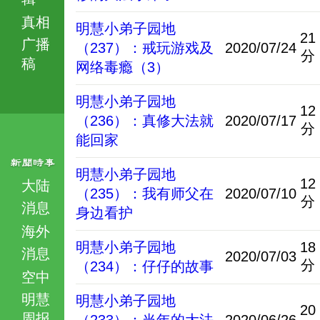
真相
明慧小弟子园地
21
广播
（237）：戒玩游戏及
2020/07/24
分
稿
网络毒瘾（3）
明慧小弟子园地
12
（236）：真修大法就
2020/07/17
分
能回家
明慧小弟子园地
12
大陆
（235）：我有师父在
2020/07/10
分
消息
身边看护
海外
明慧小弟子园地
18
消息
2020/07/03
分
（234）：仔仔的故事
空中
明慧
明慧小弟子园地
20
周报