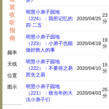
界》
波
明慧小弟子园地
收
23
（224）：我所记忆的
2020/04/25
分
听
四·二五
指
明慧小弟子园地
南
19
（223）：小弟子也能
2020/04/18
分
做好救人的事
频率
明慧小弟子园地
天线
15
（222）：不要得之易
2020/04/10
分
而失之易
位置
明慧小弟子园地
图示
25
（221）：致当年的大
2020/04/03
分
法小弟子们