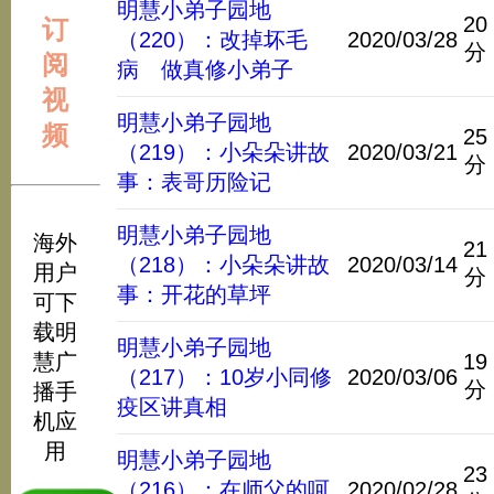
明慧小弟子园地
20
订
（220）：改掉坏毛
2020/03/28
分
阅
病 做真修小弟子
视
明慧小弟子园地
频
25
（219）：小朵朵讲故
2020/03/21
分
事：表哥历险记
明慧小弟子园地
海外
21
（218）：小朵朵讲故
2020/03/14
用户
分
事：开花的草坪
可下
载明
明慧小弟子园地
慧广
19
（217）：10岁小同修
2020/03/06
分
播手
疫区讲真相
机应
用
明慧小弟子园地
23
（216）：在师父的呵
2020/02/28