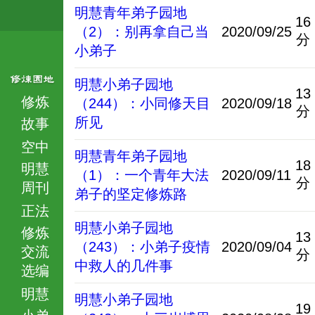
明慧青年弟子园地
16
（2）：别再拿自己当
2020/09/25
分
小弟子
明慧小弟子园地
13
修炼
（244）：小同修天目
2020/09/18
分
所见
故事
空中
明慧青年弟子园地
18
明慧
（1）：一个青年大法
2020/09/11
分
周刊
弟子的坚定修炼路
正法
明慧小弟子园地
修炼
13
（243）：小弟子疫情
2020/09/04
交流
分
中救人的几件事
选编
明慧
明慧小弟子园地
19
小弟