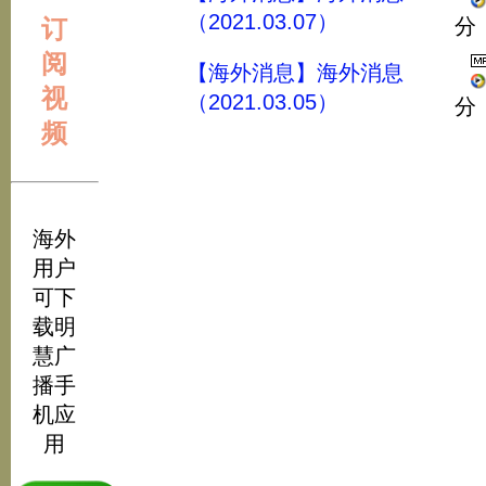
（2021.03.07）
订
分
阅
【海外消息】海外消息
视
（2021.03.05）
分
频
海外
用户
可下
载明
慧广
播手
机应
用