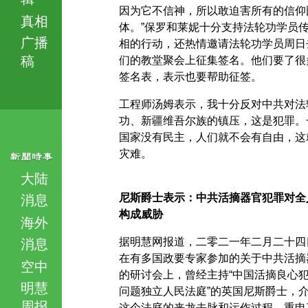
因为它不信神，所以敢迫害所有的信仰
真相
体。”保罗和莱妮十分支持法轮功学员
广播
相的行动，还热情邀请法轮功学员周日
稿
们的教堂聚会上征集签名。他们要了很
签名表，表示也要帮助征签。
工程师汤姆表示，我十分反对中共对法
功、新疆维吾尔族的镇压，这是犯罪。
国家没有民主，人们就不会有自由，这
灾难。
大陆
尼斯爵士表示：中共活摘器官犯罪对全
消息
构成威胁
海外
据明慧网报道，二零二一年二月二十四
消息
在有多国政要专家参加的关于中共活摘
空中
的研讨会上，曾经主持“中国活摘良心
明慧
问题独立人民法庭”的英国尼斯爵士，
周报
这个法庭的来龙去脉和运作过程，重申