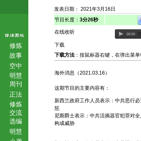
发表日期： 2021年3月16日
节目长度：
3分26秒
在线收听
00:00
修炼
下载
故事
下载方法
：按鼠标器右键，在弹出菜单中选择
空中
海外消息（2021.03.16）
明慧
周刊
这期节目的主要内容有：
正法
新西兰政府工作人员表示：中共恶行必
修炼
惩
交流
尼斯爵士表示：中共活摘器官犯罪对全
选编
构成威胁
明慧
小弟