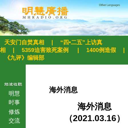
天安门自焚真相
|
“四•二五”上访真
相
|
5359迫害致死案例
|
1400例造假
|
《九评》编辑部
海外消息
明慧
时事
海外消息
修炼
（2021.03.16）
交流