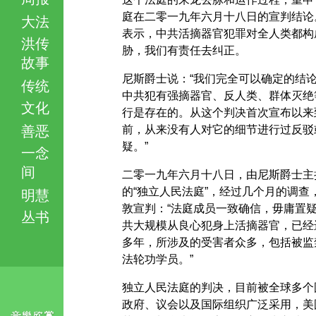
庭在二零一九年六月十八日的宣判结论
大法
表示，中共活摘器官犯罪对全人类都构
洪传
胁，我们有责任去纠正。
故事
尼斯爵士说：“我们完全可以确定的结
传统
中共犯有强摘器官、反人类、群体灭绝
文化
行是存在的。从这个判决首次宣布以来
善恶
前，从来没有人对它的细节进行过反驳
疑。”
一念
间
二零一九年六月十八日，由尼斯爵士主
的“独立人民法庭”，经过几个月的调查
明慧
敦宣判：“法庭成员一致确信，毋庸置
丛书
共大规模从良心犯身上活摘器官，已经
多年，所涉及的受害者众多，包括被监
法轮功学员。”
独立人民法庭的判决，目前被全球多个
政府、议会以及国际组织广泛采用，美