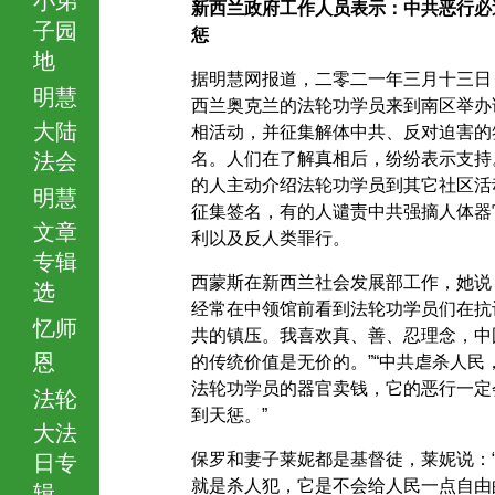
新西兰政府工作人员表示：中共恶行必
子园
惩
地
据明慧网报道，二零二一年三月十三日
明慧
西兰奥克兰的法轮功学员来到南区举办
大陆
相活动，并征集解体中共、反对迫害的
法会
名。人们在了解真相后，纷纷表示支持
的人主动介绍法轮功学员到其它社区活
明慧
征集签名，有的人谴责中共强摘人体器
文章
利以及反人类罪行。
专辑
西蒙斯在新西兰社会发展部工作，她说
选
经常在中领馆前看到法轮功学员们在抗
忆师
共的镇压。我喜欢真、善、忍理念，中
恩
的传统价值是无价的。”“中共虐杀人民
法轮功学员的器官卖钱，它的恶行一定
法轮
到天惩。”
大法
保罗和妻子莱妮都是基督徒，莱妮说：
日专
就是杀人犯，它是不会给人民一点自由
辑