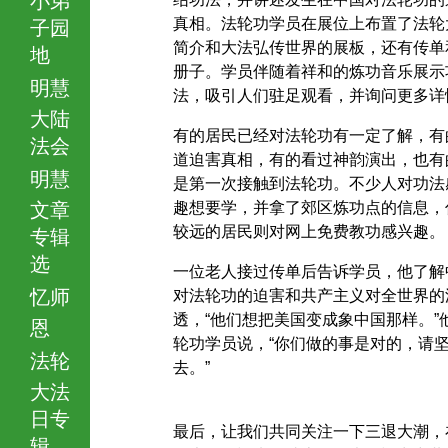
真相。法轮功学员在展位上布置了法轮
子园
简介和大法弘传世界的展板，还有传单
地
册子。学员伴随着祥和的炼功音乐展示
明慧
法，吸引人们驻足观看，并询问更多详
大陆
有的居民已经对法轮功有一定了解，有
法会
道迫害真相，有的看过神韵演出，也有
明慧
是第一次接触到法轮功。不少人对功法
文章
趣想要学，并拿了郊区炼功点的信息，
较远的居民则对网上免费教功感兴趣。
专辑
选
一位老人接过传单后告诉学员，他了解
忆师
对法轮功的迫害和共产主义对全世界的
透，“他们想把美国变成象中国那样。”
恩
轮功学员说，“你们做的事是对的，请
法轮
去。”
大法
日专
最后，让我们共同关注一下三退大潮，
辑