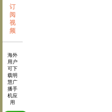
订
阅
视
频
海外
用户
可下
载明
慧广
播手
机应
用