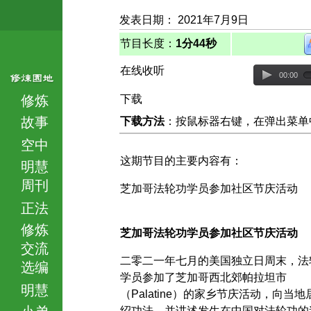
发表日期： 2021年7月9日
节目长度：
1分44秒
在线收听
00:00
修炼
下载
故事
下载方法
：按鼠标器右键，在弹出菜单中选择
空中
这期节目的主要内容有：
明慧
周刊
芝加哥法轮功学员参加社区节庆活动
正法
修炼
芝加哥法轮功学员参加社区节庆活动
交流
二零二一年七月的美国独立日周末，法
选编
学员参加了芝加哥西北郊帕拉坦市
明慧
（Palatine）的家乡节庆活动，向当
小弟
绍功法，并讲述发生在中国对法轮功的