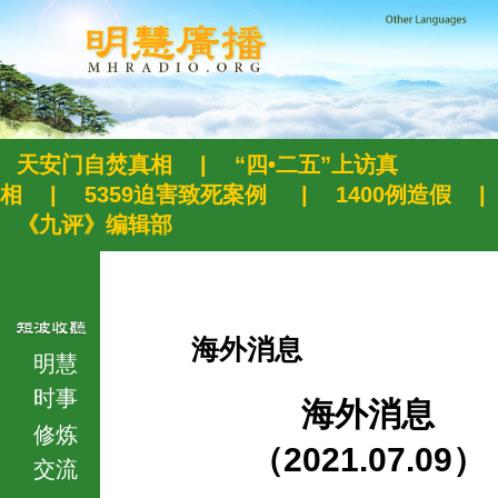
天安门自焚真相
|
“四•二五”上访真
相
|
5359迫害致死案例
|
1400例造假
|
《九评》编辑部
海外消息
明慧
时事
海外消息
修炼
（2021.07.09）
交流