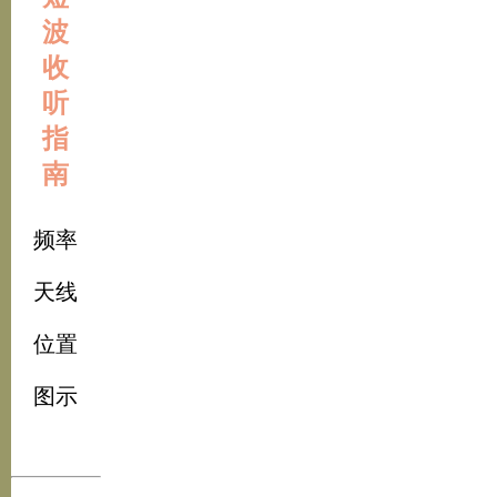
波
收
听
指
南
频率
天线
位置
图示