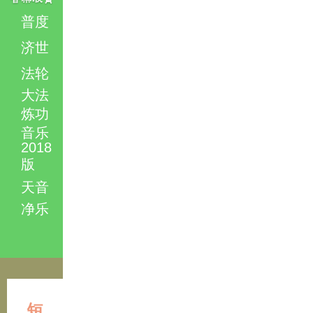
普度
济世
法轮
大法
炼功
音乐
2018
版
天音
净乐
短