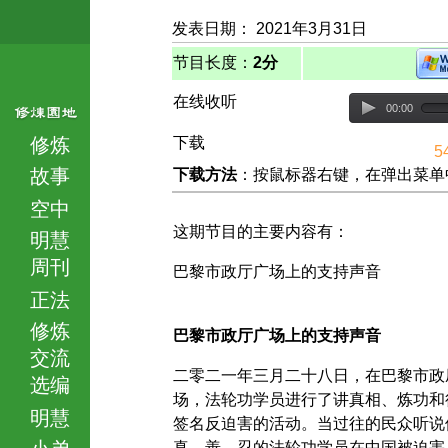
发表日期： 2021年3月31日
节目长度：
2分
在线收听
00:00
修炼
下载
5
故事
下载方法
：按鼠标器右键，在弹出菜单中选择
空中
这期节目的主要内容有：
明慧
周刊
巴黎市政厅广场上的支持声音
正法
修炼
巴黎市政厅广场上的支持声音
交流
二零二一年三月二十八日，在巴黎市政
选编
场，法轮功学员进行了讲真相、炼功和
明慧
签名反迫害的活动。当过往的民众听说
小弟
真、善、忍的法轮功学员在中国被迫害