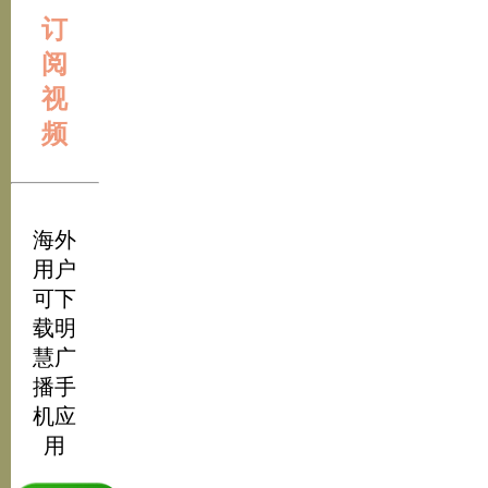
订
阅
视
频
海外
用户
可下
载明
慧广
播手
机应
用