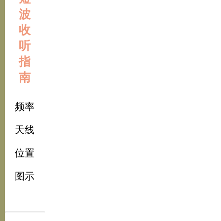
波
收
听
指
南
频率
天线
位置
图示