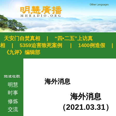
天安门自焚真相
|
“四•二五”上访真
相
|
5359迫害致死案例
|
1400例造假
|
《九评》编辑部
海外消息
明慧
时事
海外消息
修炼
（2021.03.31）
交流