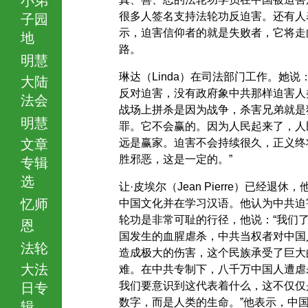
很多人签名支持法轮功反迫害。还有人
子园
示，迫害信仰者的就是失败者，它将走
地
路。
明慧
琳达（Linda）在司法部门工作。她说：
大陆
反对迫害，没有政府象中共那样迫害人
法会
战场上拼杀是因为战争，杀害兄弟就是
明慧
罪。它不会赢的。因为人民起来了，人
文章
远是赢家。迫害不会持续很久，正义终
胜邪恶，这是一定的。”
专辑
选
让·皮埃尔（Jean Pierre）已经退休，
忆师
中国文化并在学习汉语。他认为中共迫
轮功是非常可耻的行径，他说：“我们
恩
国发生的血腥虐杀，中共当权者对中国
法轮
造成极大的伤害，这个民族承受了巨大
大法
难。在中共专制下，八千万中国人遭虐
我们要意识到这代表着什么，这不仅仅
日专
数字，而是人类的生命。”他表示，中
辑