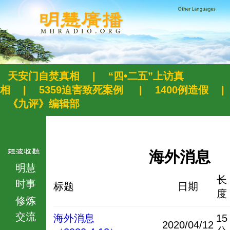
天安门自焚真相
|
“四•二五”上访真
相
|
5359迫害致死案例
|
1400例造假
|
《九评》编辑部
海外消息
明慧
长
时事
标题
日期
度
修炼
交流
海外消息
15
2020/04/12